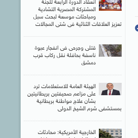
انعقاد الدورة الرابعة للجنة
المشتركة المصرية التشادية
ومباحثات موسعة لبحث سبل
تعزيز العلاقات الثنائية فى شتى المجالات
قتلى وجرحى فى انفجار عبوة
ناسفة بحافلة نقل ركاب قرب
دمشق
الهيئة العامة للاستعلامات ترد
على مزاعم صحيفتين بريطانيتين
بشأن علاج مواطنة بريطانية
بمستشفى شرم الشيخ الدولى
الخارجية الأمريكية: محادثات