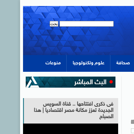
صحافة
علوم وتكنولوجيا
منوعات
فى ذكرى افتتاحها .. قناة السويس
الجديدة تعزز مكانة مصر اقتصاديا | هذا
الصباح