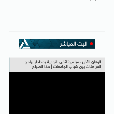
الرهان الأخير، فيلم وثائقى للتوعية بمخاطر برامج
المراهنات بين شباب الجامعات | هذا الصباح