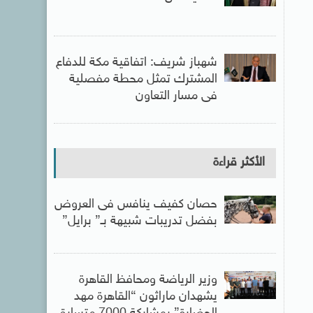
شهباز شريف: اتفاقية مكة للدفاع
المشترك تمثل محطة مفصلية
فى مسار التعاون
الأكثر قراءة
حصان كفيف ينافس فى العروض
بفضل تدريبات شبيهة بـ” برايل”
وزير الرياضة ومحافظ القاهرة
يشهدان ماراثون “القاهرة مهد