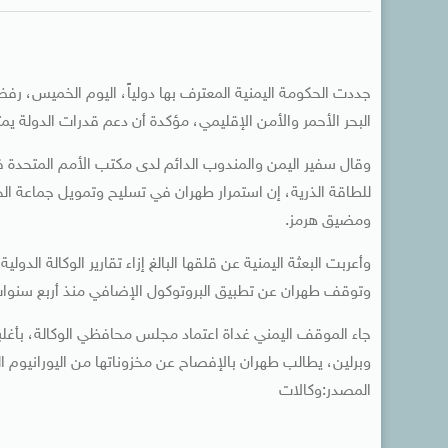
جددت الحكومة اليمنية المعترف بها دولياً، اليوم الخميس، رف
البحر الأحمر والأمن الإقليمي، مؤكدة أن دعم قدرات الدولة يمث
وقال سفير اليمن والمندوب الدائم لدى مكتب الأمم المتحدة ف
للطاقة الذرية، إن استمرار طهران في تسليح وتمويل جماعة الحوث
ومضيق هرمز.
وأعربت البعثة اليمنية عن قلقها البالغ إزاء تقارير الوكالة الدو
وتوقف طهران عن تطبيق البروتوكول الإضافي منذ أربع سنوات، م
وبرلين، يطالب طهران بالإفصاح عن مخزوناتها من اليورانيوم
المصدر:وكالات