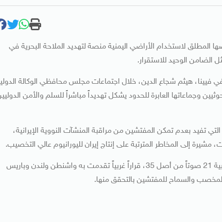
ضها المطلق لاستخدام الأراضي اليمنية منصة لتهديد الملاحة البحرية في
ل الضامن الوحيد للاستقرار.
ي فيينا، هيثم شجاع الدين، خلال اجتماعات مجلس محافظي الوكالة الدولي
يين وجماعاتها العابرة للحدود يشكل تهديداً مباشراً للسلم والأمن الدوليي
لية التي تفيد بعدم تمكن المفتشين من مراقبة المنشآت النووية الإيرانية،
شيرة إلى المخاطر المترتبة على إنتاج إيران لليورانيوم عالي التخصيب.
جاء الموقف اليمني غداة اعتماد مجلس محافظي الوكالة، بأغلبية 21 صوتاً من أصل 35، قراراً غربياً تقدمت به واشنطن ولندن وباريس
 المخصب والسماح للمفتشين بالتحقق منها.