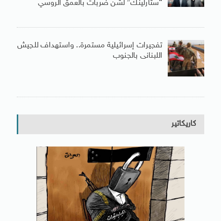
“ستارلينك” لشن ضربات بالعمق الروسي
تفجيرات إسرائيلية مستمرة.. واستهداف للجيش
اللبنانى بالجنوب
كاريكاتير