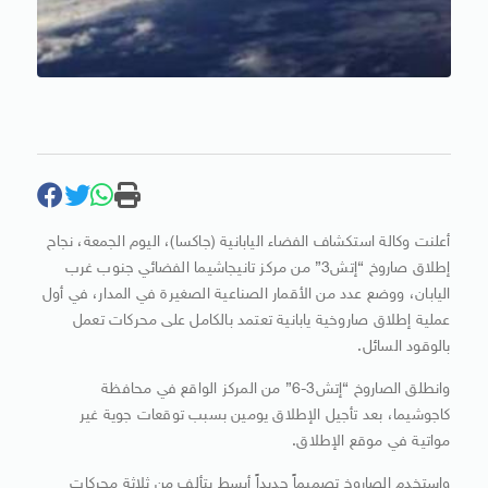
أعلنت وكالة استكشاف الفضاء اليابانية (جاكسا)، اليوم الجمعة، نجاح
إطلاق صاروخ “إتش3” من مركز تانيجاشيما الفضائي جنوب غرب
اليابان، ووضع عدد من الأقمار الصناعية الصغيرة في المدار، في أول
عملية إطلاق صاروخية يابانية تعتمد بالكامل على محركات تعمل
بالوقود السائل.
وانطلق الصاروخ “إتش3-6” من المركز الواقع في محافظة
كاجوشيما، بعد تأجيل الإطلاق يومين بسبب توقعات جوية غير
مواتية في موقع الإطلاق.
واستخدم الصاروخ تصميماً جديداً أبسط يتألف من ثلاثة محركات