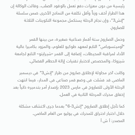
رئيسية من دون معززات دفع تعمل بالوقود الصلب. وقالت الوكالة إن
هذا الطراز أخف وزناً وأقل تكلفة من النماذج الأخرى ضمن سلسلة
“إتش3″، وإن نجاح الرحلة يستكمل مجموعة التكوينات الثلاثة
للصاروخ.
وحمل الصاروخ ستة أقمار صناعية صغيرة، من بينها القمر
“أوميتسوبامي” التابع لمعهد طوكيو للعلوم، والمزود بكاميرا عالية
الأداء لمراقبة المحيطات، إضافة إلى القمر «شيرايتو» التابع لجامعة
شيزوكا، والمخصص لاختبار تقنيات إزالة الحطام الفضائي.
وكانت آخر محاولة لإطلاق صاروخ من طراز “إتش3” في ديسمبر
الماضي قد فشلت في وضع قمر صناعي في المدار، فيما انتهت
الرحلة الأولى للصاروخ في مارس 2023 بإصدار أمر بتدميره ذاتياً بعد
إخفاق محرك المرحلة الثانية في العمل.
كما تأجل إطلاق الصاروخ “إتش3-6” بعدما جرى اكتشاف مشكلة
خلال اختبار احتراق للمحرك في يوليو من العام الماضي.
المصدر: أ ش أ