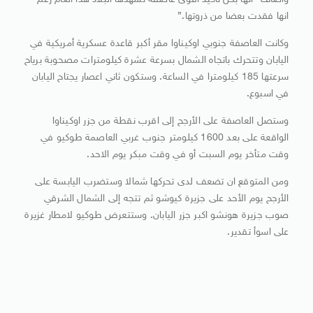
واضاف “انها بكل تأكيد اقوى عاصفة تشهدها البلاد هذا العام رغم
انها فقدت بعضا من ذروتها.”
وكانت العاصفة جنوبي اوكيناوا مقر أكبر قاعدة عسكرية أمريكية في
اليابان وتتحرك باتجاه الشمال بسرعة عشرة كيلومترات مصحوبة برياح
سرعتها 185 كيلومترا في الساعة. وستكون ثاني اعصار يجتاح اليابان
في اسبوع.
وستصل العاصفة على الأرجح إلى اقرب نقطة من جزر اوكيناوا
الواقعة على بعد 1600 كيلومتر جنوب غربي العاصمة طوكيو في
وقت متأخر يوم السبت أو في وقت مبكر يوم الاحد.
ومن المتوقع ان تضعف لدى تحركها شمالا وستضرب اليابسة على
الأرجح يوم الأحد على جزيرة كيوشو ثم تتجه إلى الشمال الشرقي
صوب جزيرة هونشو اكبر جزر اليابان. وستتعرض طوكيو لامطار غزيرة
على اسوأ تقدير.