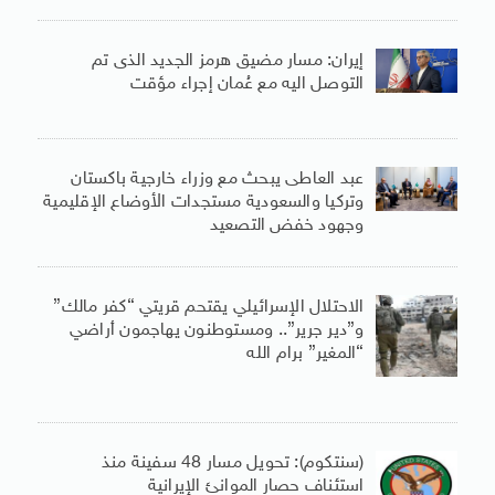
إيران: مسار مضيق هرمز الجديد الذى تم
التوصل اليه مع عُمان إجراء مؤقت
عبد العاطى يبحث مع وزراء خارجية باكستان
وتركيا والسعودية مستجدات الأوضاع الإقليمية
وجهود خفض التصعيد
الاحتلال الإسرائيلي يقتحم قريتي “كفر مالك”
و”دير جرير”.. ومستوطنون يهاجمون أراضي
“المغير” برام الله
(سنتكوم): تحويل مسار 48 سفينة منذ
استئناف حصار الموانئ الإيرانية