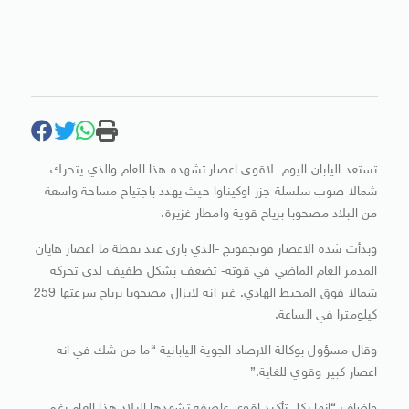
تستعد اليابان اليوم لاقوى اعصار تشهده هذا العام والذي يتحرك
شمالا صوب سلسلة جزر اوكيناوا حيث يهدد باجتياح مساحة واسعة
من البلاد مصحوبا برياح قوية وامطار غزيرة.
وبدأت شدة الاعصار فونجفونج -الذي بارى عند نقطة ما اعصار هايان
المدمر العام الماضي في قوته- تضعف بشكل طفيف لدى تحركه
شمالا فوق المحيط الهادي. غير انه لايزال مصحوبا برياح سرعتها 259
كيلومترا في الساعة.
وقال مسؤول بوكالة الارصاد الجوية اليابانية “ما من شك في انه
اعصار كبير وقوي للغاية.”