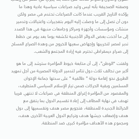
وصفته الصحيفة بأنه ليس وليد صراعات سياسية عادية وهذا ما
يؤكده التاريخ القريب عندما كانت الصراعات تحتدم في مصر ولكن
دون أن تصل إلى ما وصلت إليه اليوم بتفجيرات واغتيالات وتدمير
منشآت ومؤسسات وأجهزة ومراكز وجامعات منبهة في هذا الصدد
إلى ما أخذت بعض الدوائر الأجنبية تكشفه يوما بعد يوم عن خطط
تدبر لمصر لتخريبها وإجهاض سعيها للخروج من وهدة الصراع المسلح
إلى صراع ديمقراطي تحترم فيه إرادة المجتمع والشعب.
ولفتت “الوطن”، إلى أن متابعة خيوط المؤامرة سترشد إلى ما هو
أكبر من تحالف ثلاث دول تتآمر لتدمير الدولة المصرية من أجل تمهيد
الطريق نحو إقامة دولة ” طائفية ” على سدتها جماعة الإخوان
المسلمين وبقية الحركات ضمن تيار الإسلام السياسي المتطرف،
والمقصود من المؤامرة إغراق المنطقة في صراعات لا تنتهي قريبا
تهدف في نهاية المطاف إلى إعادة تقسيم الدول بما يتفق مع
الخرائط الجديدة للمنطقة، فتجويع مصر هدف وتقسميها إلى دول
هدف وإضعاف جيشها هدف وتركيع الدول العربية الأخرى هدف،
ومجموع هذه الأهداف مؤامرة كبرى ضد المنطقة.