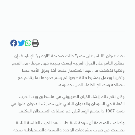
تحت عنوان “التآمر على مصر” قالت صحيفة “الوطن” الإمارتية، إن
حقائق التآمر على الدول العربية ليست جديدة فهي موغلة في القدم
ولكنها تكشفت في عهد الاستعمار عندما أخذ يمزق الأمة عمدا
وتخريبا ويعمل بمشرطه لتقطيعها ثم رسم حدودها بما يتلاءم مع
مصالحه ومصالح الحلفاء الذين يخدمونه.
وكان نتاج ذلك إنشاء الكيان الصهيوني في فلسطين وبدء الحرب
الأهلية في السودان والعدوان الثلاثي على مصر ثم العدوان عليها في
يونيو 1967 والتوسع الإسرائيلي عبر عمليات الاستيطان المكثف.
وأضافت الصحيفة أن موجة ثانية جاءت بعد الحرب العالمية الثانية
تجسدت في ضرب مشروعات الوحدة والتنمية والديمقراطية نتيجة