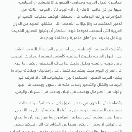
محاصرة الدول العربية وممارسة الضغوط الاقتصادية والسياسية
عليها من كل جانب، لافتة إلى أنه اليوم تأتي الموجة الثالثة من
المؤامرات بزراعة الإرهاب في المنطقة لوقف عمليات التنمية أو
تدمير المكتسبات والإنجازات الضخمة التي حققتها العديد من الدول
العربية التي أصبحت نموذجا فريدا استطاع أن يتجاوز المعايير القديمة
وينتقل بقدرته نحو آفاق متميزة ومختلفة وجديدة.
وأشارت الصحيفة الإماراتية، إلى أنه ضمن الموجة الثالثة من التآمر
على الدول العربية ظهرت الطائفية كأساس لاستمرار عمليات التخريب
وهي قرينة واضحة ودليل مثبت لما يحاك للمنطقة ويكفي ما جرى
في العراق اليوم حيث يفقد بلد نفطي غني إمكانياته وطاقاته جراء ما
يشبه الحرب الأهلية المستمرة بين المليشيات التي لا تعرف غير
الإرهاب والقتل والتدمير وحدث مثله في سوريا ويحدث في ليبيا
وقبله في الصومال ويحدث في لبنان وحدث في السودان واليمن.
وأضافت أن ما جرى في بعض الدول كان نتيجة لمؤامرات ظلت
تستهدف المنطقة العربية على يد أبناء المنطقة أو على يد الأجنبي،
وهذا ليس تسليما أعمى بنظرية المؤامرة إنما هو إقرار بأن ما يجري
في الواقع لا يمكن أن يكون بعيدا عن المؤامرات التي تحيكها بعض
القوى والدول والدوائر مددلة على ذلك بما يجري في مصر من إرهاب