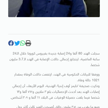
سجلت الهند 80 ألفا و24 إصابة جديدة بفيروس كورونا خلال الـ24
ساعة الماضية، ليتجاوز إجمالي حالات الإصابة في الهند الـ3.7 مليون
شخصا.
ووفقا للبيانات الحكومية في الهند، ارتفعت حالات الوفاة بمقدار
1021 حالة وفاة.
وذكرت صحيفة /تايمز أوف إنديا/ الهندية، اليوم الأربعاء، أن إجمالي
إصابات الهند بعد أحدث الإحصائيات بلغ ٣ ملايين و٧٦٢ ألفا و٦٣
شخصا فيما بلغت حصيلة الوفيات في البلاد ٦٦ ألفا و ٣٠٩ أشخاص.
ومع ما يقرب من ٧ر٣ مليون حالة، أصبحت الهند ثالث أكثر دول