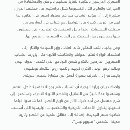
المصري الدارسين بالخارج؛ لتعزيز صلتهم بالوطن وللاستفادة من
المهارات والعلوم التي اكتسبوها خلال دراستهم في مختلف الدول،
مشيرة إلى أن هؤلاء الشباب هم خير سفراء لمصر في الخارج، لما
لهم من فرص كبيرة في التواصل مع شباب في أعمارهم من
مختلف الجنسيات، وكذا داخل المجتمعات الخارجية التي يعيشون
فيها ويدرسون بها، للحديث عن الدولة المصرية والترويج لها.
ومن جانبه، لفت الدكتور خالد العناني وزير السياحة والآثار، إلى
استعداد الوزارة لفتح المواقع والمتاحف الأثرية حتى يزورها الشباب
المصريين الدارسين بالخارج ضمن البرنامج الذي تقدمه الدولة لهم،
وذلك لرفع الوعي الأثري لديهم وتنمية روح الانتماء لوطنهم،
بالإضافة إلى التعرف بصورة أعمق عن حضارة بلدهم العريقة.
واضاف بيان وزارة الهجرة أن الشباب قام بجولة تفقدية داخل القصر
وشاهدوا عددًا كبيرًا من التماثيل والقطع الأثرية النادرة، واستمعوا إلى
شرح مفصل من أحد خبراء الآثار عن تاريخ القصر، كما شاهدوا فيلما
تسجيليا يتناول الأحداث التاريخية والشخصيات الرئيسية التي أسست
ضاحية مصر الجديدة، إضافة إلى حقائق علمية عن القصر وتاريخ
مدينة الشمس “هليوبوليس”.