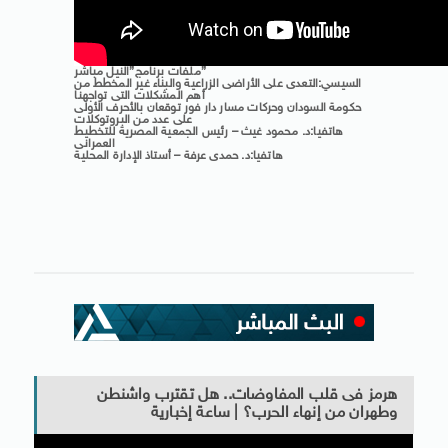
ملفات برنامج”النيل مباشر”
السيسي:التعدى على الأراضى الزراعية والبناء غير المخطط من
أهم المشكلات التى تواجهنا
حكومة السودان وحركات مسار دار فور توقعان بالأحرف الأولى
على عدد من البروتوكلات
هاتفيا:د. محمود غيث – رئيس الجمعية المصرية للتخطيط
العمرانى
هاتفيا:د. حمدى عرفة – أستاذ الإدارة المحلية
هرمز فى قلب المفاوضات.. هل تقترب واشنطن
وطهران من إنهاء الحرب؟ | ساعة إخبارية