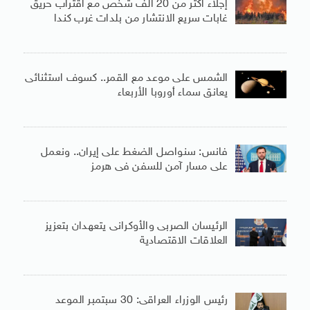
إجلاء أكثر من 20 ألف شخص مع اقتراب حريق
غابات سريع الانتشار من بلدات غرب كندا
الشمس على موعد مع القمر.. كسوف استثنائى
يعانق سماء أوروبا الأربعاء
فانس: سنواصل الضغط على إيران.. ونعمل
على مسار آمن للسفن فى هرمز
الرئيسان الصربى والأوكرانى يتعهدان بتعزيز
العلاقات الاقتصادية
رئيس الوزراء العراقى: 30 سبتمبر الموعد