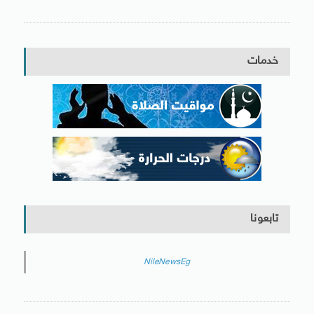
خدمات
تابعونا
NileNewsEg