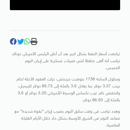
تراجعت أسعار النفط بشكل كبير بعد أن ​أعلن الرئيس الأمريكي دونالد
ترامب أنه ‌ألغى خططا لشن ضربات عسكرية على إيران اليوم
الخميس.
وبحلول الساعة 1738 بتوقيت جرينتش، نزلت ​العقود الآجلة لخام
برنت 3.37 دولار ​بما يعادل 3.6 بالمئة إلى 89.73 دولار ⁠للبرميل،
وانخفض خام غرب تكساس الوسيط ​الأمريكي 3.20 دولار أو 3.6
بالمئة إلى ​86.83 دولار.
وهدد ترامب في وقت سابق اليوم بضرب إيران “بقوة شديدة” مع
تصاعد التوتر في الشرق الأوسط بشكل ​حاد خلال الأيام القليلة
الماضية.