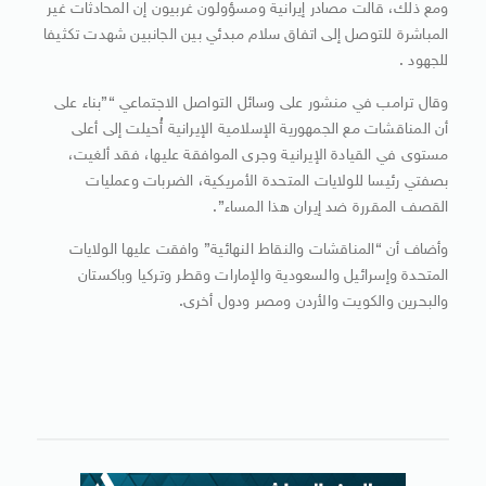
ومع ​ذلك، قالت مصادر إيرانية ومسؤولون غربيون إن المحادثات ‌غير
⁠المباشرة للتوصل إلى اتفاق سلام مبدئي بين الجانبين شهدت تكثيفا
للجهود .
وقال ترامب في منشور على وسائل التواصل الاجتماعي “”بناء على
أن المناقشات ​مع الجمهورية ​الإسلامية ⁠الإيرانية أُحيلت إلى أعلى
مستوى في القيادة الإيرانية وجرى الموافقة عليها، ​فقد ألغيت،
بصفتي رئيسا للولايات ​المتحدة ⁠الأمريكية، الضربات وعمليات
القصف المقررة ضد إيران هذا المساء”.
وأضاف أن “المناقشات والنقاط النهائية” وافقت عليها ⁠الولايات ​
المتحدة وإسرائيل والسعودية والإمارات وقطر ​وتركيا وباكستان
والبحرين والكويت والأردن ومصر ودول أخرى.