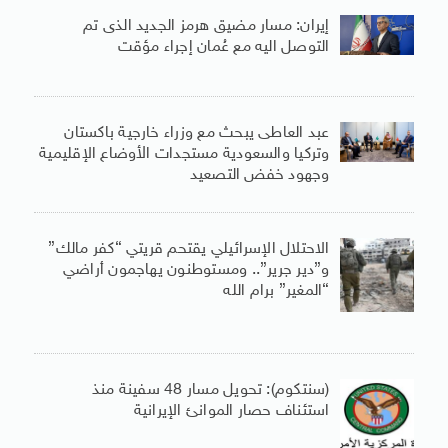
إيران: مسار مضيق هرمز الجديد الذى تم
التوصل اليه مع عُمان إجراء مؤقت
عبد العاطى يبحث مع وزراء خارجية باكستان
وتركيا والسعودية مستجدات الأوضاع الإقليمية
وجهود خفض التصعيد
الاحتلال الإسرائيلي يقتحم قريتي “كفر مالك”
و”دير جرير”.. ومستوطنون يهاجمون أراضي
“المغير” برام الله
(سنتكوم): تحويل مسار 48 سفينة منذ
استئناف حصار الموانئ الإيرانية