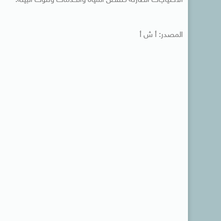
الاحتياجات الطارئة كنقص المياه والخدمات وتلوث البيئة.
المصدر: أ ش أ