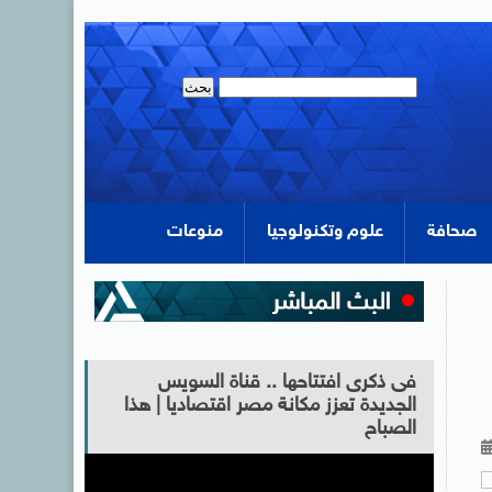
صحافة
علوم وتكنولوجيا
منوعات
فى ذكرى افتتاحها .. قناة السويس
الجديدة تعزز مكانة مصر اقتصاديا | هذا
الصباح