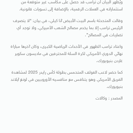
ويُظهر البيان أن ترامب قد حصل على مكاسب غير متوقعة من
استثماراته في العملات الرقمية، بالإضافة إلى تسويات قانونية.
وقالت المتحدثة باسم البيت الأبيض آنا كيلي، في بيان: “لا يتصرف
الرئيس ترامب إلا بما يخدم مصالح الشعب الأميركي. ولا توجد أي
تضاربات في المصالح”.
واعتاد ترامب الظهور في الأحداث الرياضية الكبرى، وكان آخرها مباراة
نهائي الدوري الأمريكي لكرة السلة للمحترفين في ماديسون سكوير
غاردن بنيويورك.
كما حضر لاعب الغولف المتحمس بطولة كأس رايدر 2025 لمشاهدة
الفريق الأمريكي وهو يتنافس مع منافسيه الأوروبيين في لونغ آيلاند
بنيويورك.
المصدر : وكالات