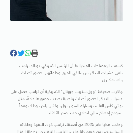
كشفت الإفصاحات الفيدرالية أن الرئيس الأمريكي دونالد ترامب
تلقى عشرات التذاكر من مالكي الفرق وحلفائهم لحضور أحداث
رياضية كبرى.
وذكرت صحيفة “وول ستريت جورنال” الأمريكية أن ترامب حصل على
عشرات التذاكر لحضور أحداث رياضية يصعب حضورها عادةً، مثل
نهائي كأس العالم، ومباراة السوبر بول، وكأس رايدر، وذلك وفقاً
لنموذج إفصاح مالي اتحادي جديد صدر الثلاثاء.
وجاءت هدايا عام 2025 من أصدقاء ترامب ذوي النفوذ وحلفائه
السياسيين، بمن فيهم دانا وايت، الرئيس التنفيذي لبطولة القتال