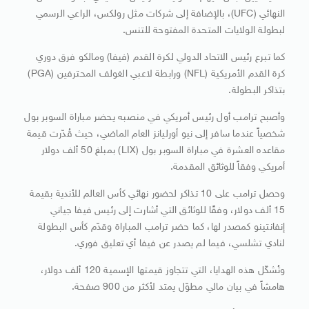
النهائي (UFC)، بالإضافة إلى شركات مثل رولكس، الراعي الرسمي
لبطولة الولايات المتحدة المفتوحة للتنس.
كما تبرع رئيس الاتحاد الدولي لكرة القدم (فيفا) ومالكو فرق دوري
كرة القدم الأمريكية (NFL) ورابطة لاعبي الغولف المحترفين (PGA)
بتذاكر البطولة.
وأصبح ترامب أول رئيس أمريكي في منصبه يحضر مباراة السوبر بول
شخصياً عندما سافر إلى نيو أورليانز العام الماضي، حيث قُدّرت قيمة
مقاعده العشرة في مباراة السوبر بول (LIX) بمبلغ 50 ألف دولار
أمريكي وفقاً للوثائق المقدمة.
وحصل ترامب على 10 تذاكر لحضور نهائي كأس العالم للأندية بقيمة
15 ألف دولار، وفقًا للوثائق التي أشارت إلى رئيس فيفا جياني
إنفانتينو كمصدر لها، كما حضر ترامب المباراة وقدّم كأس البطولة
لنادي تشلسي، فيما لم يصدر عن فيفا أي تعليق فوري.
وتُشكّل هذه الهدايا، التي تتجاوز قيمتها الإسمية 120 ألف دولار،
هامشاً في بيان مالي مطوّل يمتد لأكثر من 900 صفحة.