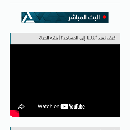
كيف نعيد أبناءنا إلى المساجد؟| فقه الحياة