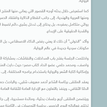
الرواية.
كما استعرض خلال بحثه أوجه القصور التي يعاني منها المنتج
ومنها العربية والهندية، إلى جانب انقطاع الذاكرة وافتقاد الح
روائي متكامل بمفرده، بل يحتاج إلى تدخل بشري دائم لضبط ال
والقدرة الحقيقية على الإبداع.
وأكد “الخولي” أن ذلك لا يعني رفض الذكاء الاصطناعي، بل ال
مكونات سردية جديدة في عالم الرواية.
واختتمت الجلسة بفتح باب المداخلات والنقاشات، بمشاركة الأدب
واصف، ومحمد حلمي عضو اتحاد كتاب مصر؛ حيث دارت المنا
وإمكانية كتابة الشعر والرواية باستخدام برامجه المختلفة، إل
يعقد الملتقى برئاسة الشاعر أحمد معروف شلبي، والباحث ح
الدلتا الثقافي، وينفذ بالتعاون مع الإدارة العامة للثقافة العامة، 
ويتضمن الملتقى أربع جلسات بحثية، ومائدة مستديرة، إلى ج
تختتم فعالياته اليوم الخميس بجلسة التوصيات في الثامنة مسا