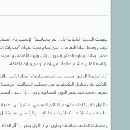
شهدت المدينة الشبابية بأبي قير بمحافظة الإسكندرية، انعقاد 
غرب ووسط الدلتا الثقافي، الذي يقام تحت عنوان “تحديات التلق
خضر، وذلك برعاية الدكتورة جيهان زكي وزيرة الثقافة، والمهن
برئاسة الفنان هشام عطوة، في إطار برامج وزارة الثقافة.
أدار الجلسة الدكتور محمد عبد الحميد خليفة، أستاذ الأدب والن
بالتأكيد على تغلغل التكنولوجيا في مختلف المجالات، موضحا أ
معرفي ممتد منذ عصر الثورة الصناعية وحتى الآن، حتى أصبح 
وتناول خلال كلمته مفهوم التراكم المعرفي، مشيرا إلى أهمية
يطرحه من تساؤلات تتعلق بطبيعة الإبداع الإنساني ومستقبل ا
وتضمنت الجلسة مناقشة بحثين، جاء الأول بعنوان “أثر الذكاء 