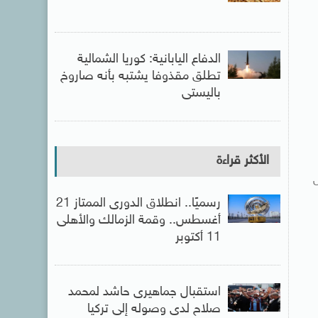
الدفاع اليابانية: كوريا الشمالية
تطلق مقذوفا يشتبه بأنه صاروخ
باليستى
الأكثر قراءة
ل
رسميًا.. انطلاق الدورى الممتاز 21
أغسطس.. وقمة الزمالك والأهلى
11 أكتوبر
استقبال جماهيرى حاشد لمحمد
صلاح لدى وصوله إلى تركيا