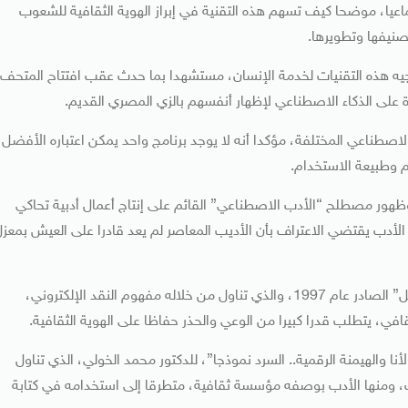
ماعيا، موضحا كيف تسهم هذه التقنية في إبراز الهوية الثقافية للشعوب
صنيفها وتطويرها.
وجيه هذه التقنيات لخدمة الإنسان، مستشهدا بما حدث عقب افتتاح المتحف
 على الذكاء الاصطناعي لإظهار أنفسهم بالزي المصري القديم.
لاصطناعي المختلفة، مؤكدا أنه لا يوجد برنامج واحد يمكن اعتباره الأفضل
م وطبيعة الاستخدام.
، وظهور مصطلح “الأدب الاصطناعي” القائم على إنتاج أعمال أدبية تحاكي
لأدب يقتضي الاعتراف بأن الأديب المعاصر لم يعد قادرا على العيش بمعز
واختتم حديثه بالإشارة إلى كتابه “أدباء الإنترنت.. أدباء المستقبل” الصادر عام 1997، والذي تناول من خلاله مفهوم النقد الإلكتروني،
في، يتطلب قدرا كبيرا من الوعي والحذر حفاظا على الهوية الثقافية.
أنا والهيمنة الرقمية.. السرد نموذجا”، للدكتور محمد الخولي، الذي تناول
ومنها الأدب بوصفه مؤسسة ثقافية، متطرقا إلى استخدامه في كتابة