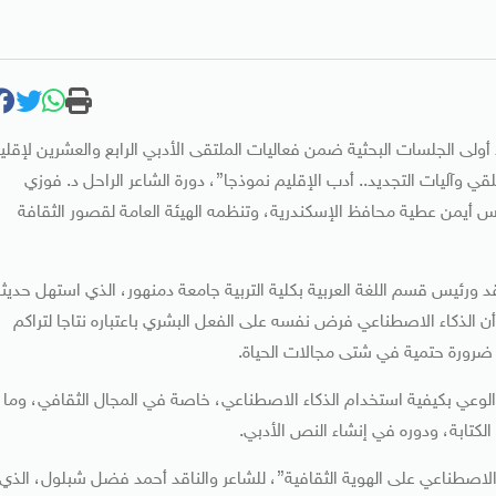
أولى الجلسات البحثية ضمن فعاليات الملتقى الأدبي الرابع والعشرين لإقلي
ي وآليات التجديد.. أدب الإقليم نموذجا”، دورة الشاعر الراحل د. فوزي
دس أيمن عطية محافظ الإسكندرية، وتنظمه الهيئة العامة لقصور الثقافة
قد ورئيس قسم اللغة العربية بكلية التربية جامعة دمنهور، الذي استهل حديث
ن الذكاء الاصطناعي فرض نفسه على الفعل البشري باعتباره نتاجا لتراكم
ضرورة حتمية في شتى مجالات الحياة.
 الوعي بكيفية استخدام الذكاء الاصطناعي، خاصة في المجال الثقافي، وما
لكتابة، ودوره في إنشاء النص الأدبي.
الاصطناعي على الهوية الثقافية”، للشاعر والناقد أحمد فضل شبلول، الذي