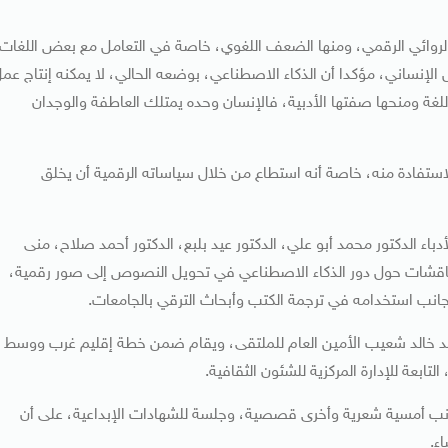
 الروائي الرقمي، ومنها الضعف اللغوي، خاصة في التعامل مع بعض اللغات
س الإنساني، مؤكدا أن الذكاء الاصطناعي، بوضعه الحالي، لا يمكنه إنتاج عم
لغة ومنحها صفتها الأدبية، فالإنسان وحده يمتلك العاطفة والوجدان
استفادة منه، خاصة أنه استطاع من خلال سياساته الرقمية أن يخلق
اء الدكتور محمد أبو علي، الدكتور عيد بلبع، الدكتور أحمد صلاح، منى
قشات حول دور الذكاء الاصطناعي في تحويل النصوص إلى صور رقمية،
ى جانب استخدامه في ترجمة الكتب وأبحاث الترقي بالجامعات.
مد خالد شعيب الأمين العام للملتقى، ويقام ضمن خطة إقليم غرب ووسط
التابعة للإدارة المركزية للشئون الثقافية.
انب أمسية شعرية وأخرى قصصية، وجلسة للشهادات الإبداعية، على أن
ء.