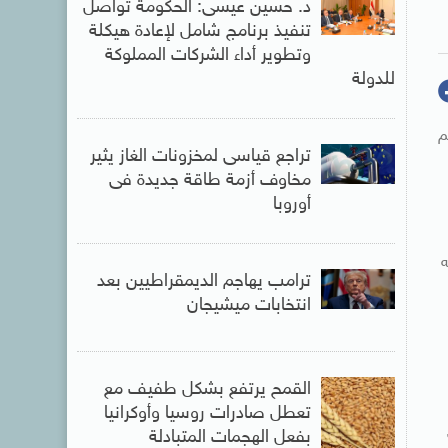
د. حسين عيسى: الحكومة تواصل
تنفيذ برنامج شامل لإعادة هيكلة
وتطوير أداء الشركات المملوكة
للدولة
م
تراجع قياسى لمخزونات الغاز يثير
مخاوف أزمة طاقة جديدة فى
أوروبا
ه
ترامب يهاجم الديمقراطيين بعد
انتخابات ميشيجان
القمح يرتفع بشكل طفيف مع
تعطل صادرات روسيا وأوكرانيا
بفعل الهجمات المتبادلة