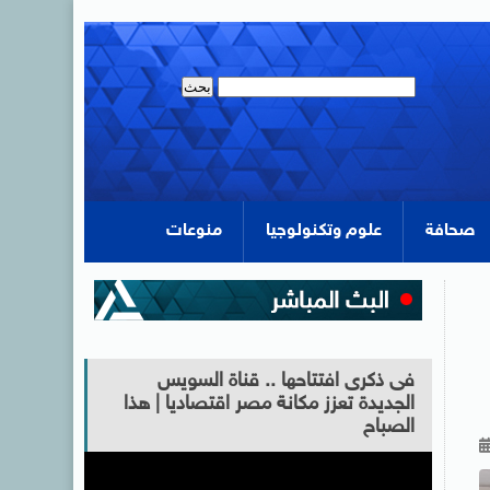
صحافة
علوم وتكنولوجيا
منوعات
فى ذكرى افتتاحها .. قناة السويس
الجديدة تعزز مكانة مصر اقتصاديا | هذا
الصباح