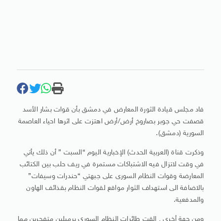
فاد مجلس قيادة الثورة المعارض في دمشق بأن قوات بشار الأسد
قصفت حي جوبر بصاروخ أرض/أرض اهتزت على اثرها احياء العاصمة
السورية (دمشق).
وذكرت قناة (العربية الحدث) الإخبارية اليوم “السبت ” أن ذلك يأتي
في وقت لاتزال فيه الاشتباكات مستمرة في ريف حلب بين الكتائب
المعارضة وقوات النظام السورى على جبهتي “حندرات وسيفات”
بالاضافة الى استهداف الثوار مواقع لقوات النظام بقذائف الهاون
والمدفعية.
ومن جهة أخرى , القت طائرات النظام السوري برميلين متفجرين مما