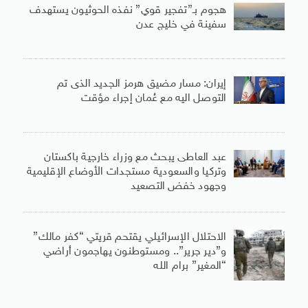
هجوم بـ”تفجير قوي” نفذه الحوثيون يستهدف
سفينة في خليج عدن
إيران: مسار مضيق هرمز الجديد الذى تم
التوصل اليه مع عُمان إجراء مؤقت
عبد العاطى يبحث مع وزراء خارجية باكستان
وتركيا والسعودية مستجدات الأوضاع الإقليمية
وجهود خفض التصعيد
الاحتلال الإسرائيلي يقتحم قريتي “كفر مالك”
و”دير جرير”.. ومستوطنون يهاجمون أراضي
“المغير” برام الله