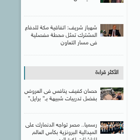
شهباز شريف: اتفاقية مكة للدفاع
المشترك تمثل محطة مفصلية
فى مسار التعاون
الأكثر قراءة
حصان كفيف ينافس فى العروض
بفضل تدريبات شبيهة بـ” برايل”
رسميا.. مصر تواجه الدنمارك على
الميدالية البرونزية بكأس العالم