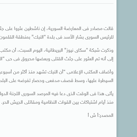
قالت مصادر فى المعارضة السورية، إن ناشطين عثروا على جثث
للرئيس السورى بشار الأسد فى بلدة “النبك” بمنطقة القلمون.
إلى أنه تم العثور على جثث القتلى وبعضها محروق فى حى “ال
وأضاف المكتب الإعلامى “أن النبك تشهد منذ أكثر من أسبوعي
السيطرة عليها، وسط قصف مدفعى وحصار تفرضه على البلدة
يأتى هذا فى الوقت الذى دعا فيه المرصد السورى اللجنة الدول
منذ أيام اشتباكات بين القوات النظامية ومقاتلى الجيش الحر.
المصدر:أ ش أ