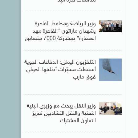
للناشئات لكرة اليد
وزير الرياضة ومحافظ القاهرة
يشهدان ماراثون “القاهرة مهد
الحضارة” بمشاركة 7000 متسابق
التلفزيون اليمنى: الدفاعات الجوية
أسقطت مسيّرات أطلقها الحوثى
فوق مأرب
وزير النقل يبحث مع وزيرى البنية
التحتية والنقل التشاديين تعزيز
التعاون المشترك