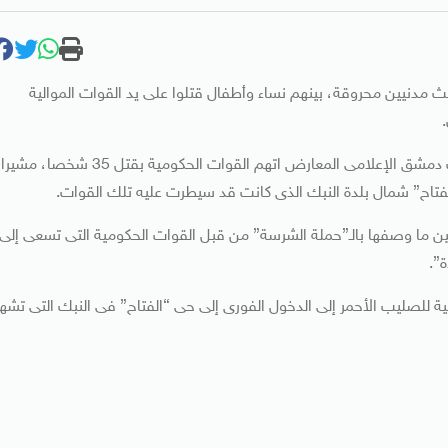
 مدنيين محروقة، بينهم نساء وأطفال قتلوا على يد القوات الموالية
وذكرت شبكة “سكاى نيوز” البريطانية، اليوم السبت، أن مكتب دمشق الإعلامى المعارض اتهم القوات الحكومية بقتل 35 شخصا، مشيرا
فتاح” شمال بلدة النبك الذى كانت قد سيطرت عليه تلك القوات.
ن ما وصفها بالـ”حملة الشرسة” من قبل القوات الحكومية التى تسعى إلى
”.
ية للصليب الأحمر إلى الدخول الفورى إلى حى “الفتاح” فى النبك التى تشه