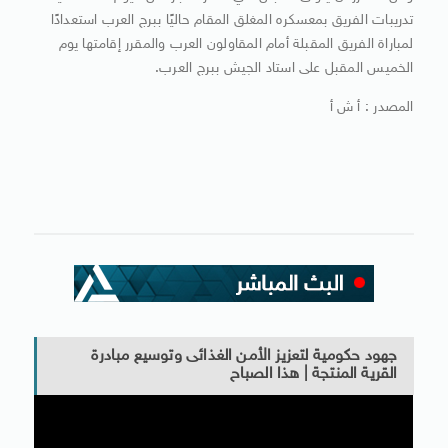
تدريبات الفريق بمعسكره المغلق المقام حاليًا ببرج العرب استعدادًا
لمباراة الفريق المقبلة أمام المقاولون العرب والمقرر إقامتها يوم
الخميس المقبل على استاد الجيش ببرج العرب.
المصدر : أ ش أ
جهود حكومية لتعزيز الأمن الغذائى وتوسيع مبادرة
القرية المنتجة | هذا الصباح