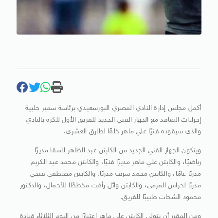
أكمل مجلس إدارة النادي المصري البورسعيدي برئاسة سمير حلبية
إجراءات التعاقد مع الجهاز الفني الجديد للفريق الأول للكرة بالنادي
والذي سيقوده فنيًا علي ماهر خلفًا لطارق العشري.
ويتكون الجهاز الفني الجديد من الكابتن عبد الظاهر السقا مديرًا
رياضيًا، والكابتن علي ماهر مديرًا فنيًا، والكابتن محمد عبد الكريم
مدربًا عامًا، والكابتن محمد شرف مدربًا، والكابتن مصطفى فتحي
مدربًا لحراس المرمى، والكابتن وائل رأفت مخططًا للأحمال، والدكتور
محمود الشحات طبيبًا للفريق.
ومن المقرر أن يتولى الكابتن علي ماهر اعتبارًا من اليوم الثلاثاء قيادة