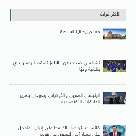
الأكثر قراءة
معالم إيطاليا الساحرة
تشيلسي ضد ميلان.. البلوز يُسقط الروسونيري
بثلاثية وديًا
الرئيسان الصربى والأوكرانى يتعهدان بتعزيز
العلاقات الاقتصادية
فانس: سنواصل الضغط على إيران.. ونعمل
على مسار آمن للسفن فى هرمز