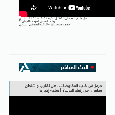
هل ينجح اديب فى تشكيل حكومة تستبعد ثقة اللبنانيين
والمجتمعين العرب والدولى ؟
محمد سعيد الرز -الكاتب الصحفى اللبناني
هرمز فى قلب المفاوضات.. هل تقترب واشنطن
وطهران من إنهاء الحرب؟ | ساعة إخبارية