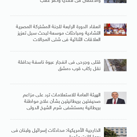
والاعتقال فى قلنديا وكفر عقب
انعقاد الدورة الرابعة للجنة المشتركة المصرية
التشادية ومباحثات موسعة لبحث سبل تعزيز
العلاقات الثنائية فى شتى المجالات
قتلى وجرحى فى انفجار عبوة ناسفة بحافلة
نقل ركاب قرب دمشق
الهيئة العامة للاستعلامات ترد على مزاعم
صحيفتين بريطانيتين بشأن علاج مواطنة
بريطانية بمستشفى شرم الشيخ الدولى
الخارجية الأمريكية: محادثات إسرائيل ولبنان فى