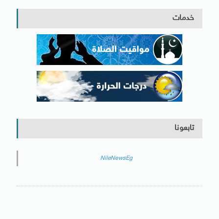
خدمات
تابعونا
NileNewsEg