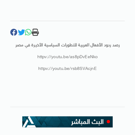
رصد ردود الأفعال العربية للتطورات السياسية الأخيرة في مصر
httpv://youtu.be/as8pDvEeNko
httpv://youtu.be/rsb8SVAcjnE