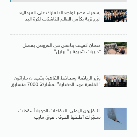
رسميا.. مصر تواجه الدنمارك على الميدالية
البرونزية بكأس العالم للناشئات لكرة اليد
حصان كفيف ينافس فى العروض بفضل
تدريبات شبيهة بـ” برايل”
وزير الرياضة ومحافظ القاهرة يشهدان ماراثون
“القاهرة مهد الحضارة” بمشاركة 7000 متسابق
التلفزيون اليمنى: الدفاعات الجوية أسقطت
مسيّرات أطلقها الحوثى فوق مأرب