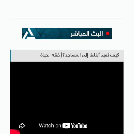
كيف نعيد أبناءنا إلى المساجد؟| فقه الحياة