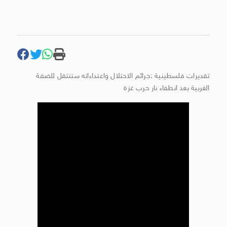
تقديرات فلسطينية :جرائم الاحتلال واعتداءاته ستنتقل للضفة
الغربية بعد انطفاء نار حرب غزة