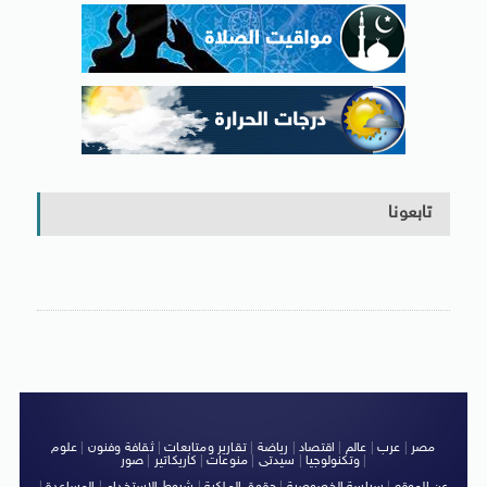
تابعونا
مصر
|
عرب
|
عالم
|
اقتصاد
|
رياضة
|
تقارير ومتابعات
|
ثقافة وفنون
|
علوم
|
وتكنولوجيا
|
سيدتى
|
منوعات
|
كاريكاتير
|
صور