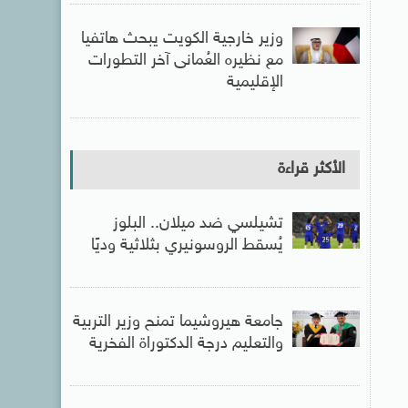
وزير خارجية الكويت يبحث هاتفيا
مع نظيره العُمانى آخر التطورات
الإقليمية
الأكثر قراءة
تشيلسي ضد ميلان.. البلوز
يُسقط الروسونيري بثلاثية وديًا
جامعة هيروشيما تمنح وزير التربية
والتعليم درجة الدكتوراة الفخرية