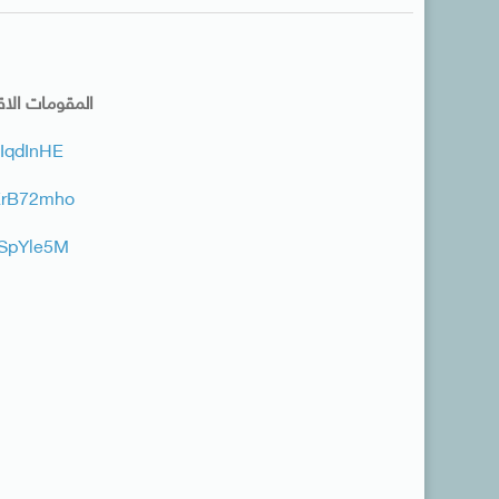
المقومات الا
JIqdInHE
qKrB72mho
bnSpYle5M