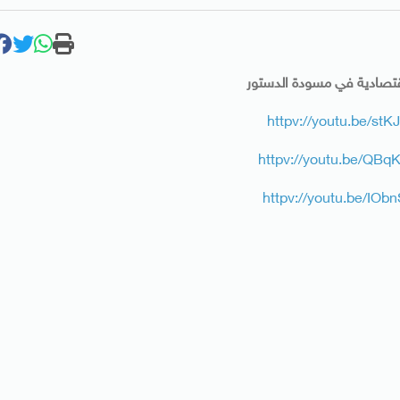
قتصادية في مسودة الدستور
httpv://youtu.be/stK
httpv://youtu.be/QB
httpv://youtu.be/IO