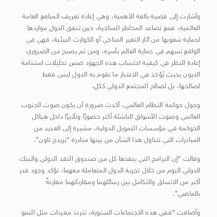
وأشارت إلى قضية بالغة الأهمية، وهي إعادة تعريف المنافع العامة
العالمية، فمع تصاعد المخاطر المناخية، حين تنفق الدول مواردها
لحماية شعوبها من آثار التغير المناخي أو الكوارث البيئية، فهي في
الواقع تسهم في حماية العالم بأسره، ومن ثم يصبح من الضروري
إعادة النظر في كيفية احتساب هذه الجهود ضمن تحليلات استدامة
الديون بحيث يُؤخذ في الاعتبار ما تقوم به الدول ليس فقط
لصالحها، بل لصالح المجتمع الدولي ككل.
وحول حوكمة النظام العالمي، أكدت ضرورة أن يكون صوت الجنوب
العالمي وصوت الأسواق الناشئة أكثر حضورًا وتأثيرًا داخل هياكل
الحوكمة في مؤسسات التمويل الدولية، مشيرة إلى العديد من
المبادرات التي تتناول هذا الشأن من بينها مبادرة “بريدج تاون”.
وقالت “إن البرامج التي ينفذها كل من صندوق النقد الدولي والبنك
الدولي اليوم من خلال تجربة الدول المتعاملة معهما، تؤكد وجود قدر
أكبر من الاتساق والتكامل بين رسائلهما ومقارباتهما مقارنةً
بالماضي”.
وأضافت “ففي هذه الاجتماعات السنوية، تتردد مفردات مثل النمو