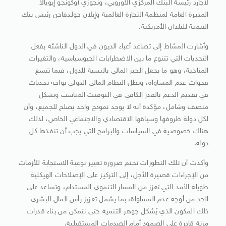
لاجارد رئيسة البنك المركزي الأوروبي، ونجوزي أوكونجو إيويالا
المديرة العامة لمنظمة التجارة العالمية وإيلان جولدفاجن رئيس بنك
التنمية للبلدان الأمريكية.
وأشارت المشاط إلى تصاعد أعباء الديون في الدول الناشئة بفعل
التحديات التي تتنوع ما بين الاضطرابات الجيوسياسية، والتغيرات
المناخية، وهو ما يجعل الحيز المالي بالنسبة للدول، فيما تتسع
فجوات عدم المساواة، ويظل النظام المالي الدولي يواجه تحديات
في تقديم الدعم بالقدر الكافي في التوقيت المناسب وبشكل
منصف وشامل، مؤكدة أنه لا يوجد نموذج واحد يصلح للجميع، وأن
لكل دولة ظروفها وسياقها الاقتصادي والاجتماعي الخاص، لذلك
هناك خصوصية في السياسات والبرامج التي يجب أن تنفذها كل
دولة.
وأكدت أن تلك التطورات تحتم ضرورة تغيير نوعية الاستجابة للأزمات
من الإجراءات قصيرة الأجل، إلى التركيز على الإصلاحات الهيكلية
طويلة الأمد التي تعزز من المسار التنموي المستدام، وتساعد على
الحد من أوجه عدم المساواة، بما يشمل تعزيز رأس المال البشري
ذلك المكون الذي يُشكل جوهر التنمية حتى نتمكن من بناء قدرات
مرنة قادرة على الصمود أمام الصدمات المستقبلية.