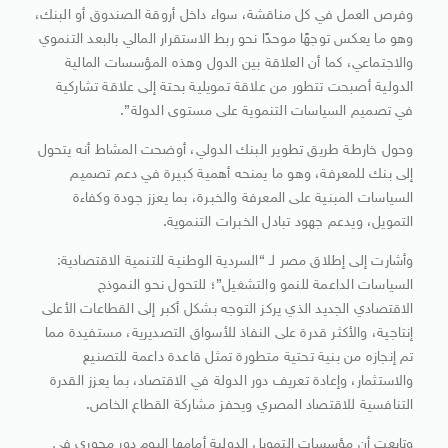
وفرص العمل في كل مناقشة، سواء داخل أروقة الصندوق أو البنك،
وهو ما يعكس توجهًا موحدًا نحو ربط الاستقرار المالي بالبعد التنموي
والاجتماعي، كما أن العلاقة بين الدول وهذه المؤسسات المالية
الدولية أصبحت تتطور من علاقة تمويلية بحتة إلى علاقة تشاركية
في تصميم السياسات التنموية على مستوى الدولة”.
وحول خارطة طريق تطوير البنك الدولي، أوضحت المشاط أنه يتحول
إلى بنك للمعرفة، وهو ما يمنحه أهمية كبيرة في دعم تصميم
السياسات المبنية على المعرفة والخبرة، بما يعزز جودة وكفاءة
التمويل، ويدعم جهود تبادل الخبرات التنموية.
وأشارت إلى إطلاق مصر لـ “السردية الوطنية للتنمية الاقتصادية:
السياسات الداعمة للنمو والتشغيل”؛ للتحول نحو النموذج
الاقتصادي الجديد الذي يركز التوجه بشكل أكبر إلى القطاعات الأعلى
إنتاجية، والأكثر قدرة على النفاذ للأسواق التصديرية، مستفيدة مما
تم إنجازه من بنية تحتية متطورة تمثل قاعدة داعمة للتصنيع
والاستثمار، وإعادة تعريف دور الدولة في الاقتصاد، بما يعزز القدرة
التنافسية للاقتصاد المصري ويحفز مشاركة القطاع الخاص.
وتابعت أن مؤسسات التمويل الدولية أمامها اليوم دور محوري في