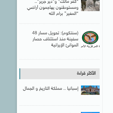
“كفر مالك” و”دير جرير”..
ومستوطنون يهاجمون أراضي
“المغير” برام الله
(سنتكوم): تحويل مسار 48
سفينة منذ استئناف حصار
الموانئ الإيرانية
الأكثر قراءة
إسبانيا .. مملكة التاريخ و الجمال