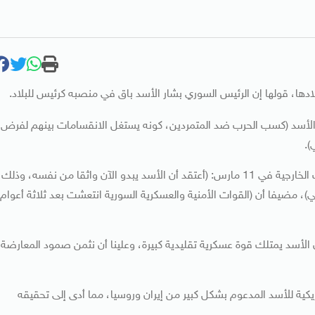
ادها، قولها إن الرئيس السوري بشار الأسد باق في منصبه كرئيس للبلاد.
الأسد (كسب الحرب ضد المتمردين، كونه يستغل الانقسامات بينهم لفرض
).
وقال مدير الوكالة جون برينان في خطابه أمام مجلس العلاقات الخارجية في 11 مارس: (أعتقد أن الأسد يبدو الآن واثقا من نفسه، وذلك
ي)، مضيفا أن (القوات الأمنية والعسكرية السورية انتعشت بعد ثلاثة أعوام
لأسد يمتلك قوة عسكرية تقليدية كبيرة، وعلينا أن نثمن صمود المعارضة
كية للأسد المدعوم بشكل كبير من إيران وروسيا، مما أدى إلى تحقيقه