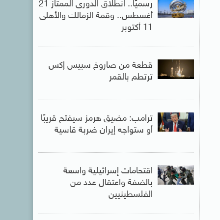
رسميًا.. انطلاق الدورى الممتاز 21
أغسطس.. وقمة الزمالك والأهلى
11 أكتوبر
قطعة من صاروخ سبيس إكس
ترتطم بالقمر
ترامب: مضيق هرمز سيفتح قريبًا
أو ستواجه إيران ضربة قاسية
اقتحامات إسرائيلية واسعة
بالضفة واعتقال عدد من
الفلسطينيين