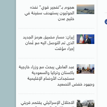
هجوم بـ”تفجير قوي” نفذه
الحوثيون يستهدف سفينة في
خليج عدن
إيران: مسار مضيق هرمز الجديد
الذى تم التوصل اليه مع عُمان
إجراء مؤقت
عبد العاطى يبحث مع وزراء خارجية
باكستان وتركيا والسعودية
مستجدات الأوضاع الإقليمية
وجهود خفض التصعيد
الاحتلال الإسرائيلي يقتحم قريتي