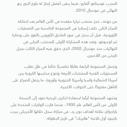
المدرب غوستافو ألفارو، فيما يبقى أفضل إنجاز له بلوغ الدور ربع
النهائي في مونديال 2010.
من جهته.. حجز منتخب تركيا مقعده في كأس العالم بعد احتلاله
المركز الثاني خلف إسبانيا في المجموعة الخامسة من التصفيات
الأوروبية، قبل أن ينجح في عبور الملحق الأوروبي بالفوز على رومانيا
ثم كوسوفو. وتعد هذه المشاركة الأولى للمنتخب التركي في
النهائيات منذ مونديال 2002، الذي حقق فيه المركز الثالث بجيل
تاريخي من اللاعبين.
وتحمل المجموعة الرابعة طابعًا تنافسيًا خاصًا في ظل تقارب
المستويات الفنية للمنتخبات الأربعة وتنوع مدارسها الكروية بين
أمريكا الشمالية وآسيا وأمريكا الجنوبية وأوروبا، ما يجعل الصراع على
التأهل مفتوحًا حتى الجولات الأخيرة.
وتشهد المجموعة أيضًا استعادة لذكرى تاريخية تعود إلى النسخة
الأولى من كأس العالم عام 1930، عندما فازت الولايات المتحدة على
باراجواي بثلاثة أهداف دون رد، في مباراة سجل خلالها الأمريكي بيرت
باتينود أول ثلاثية “هاتريك” في تاريخ البطولة.