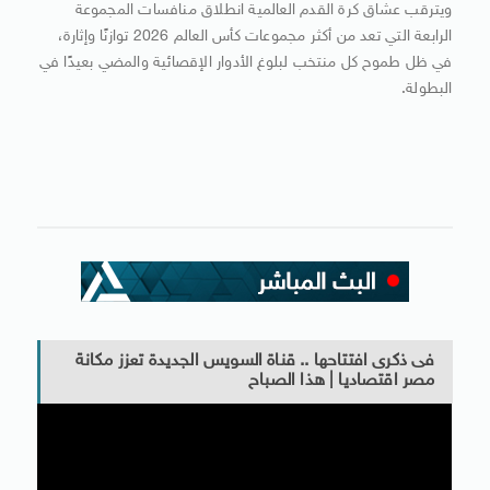
ويترقب عشاق كرة القدم العالمية انطلاق منافسات المجموعة
الرابعة التي تعد من أكثر مجموعات كأس العالم 2026 توازنًا وإثارة،
في ظل طموح كل منتخب لبلوغ الأدوار الإقصائية والمضي بعيدًا في
البطولة.
فى ذكرى افتتاحها .. قناة السويس الجديدة تعزز مكانة
مصر اقتصاديا | هذا الصباح