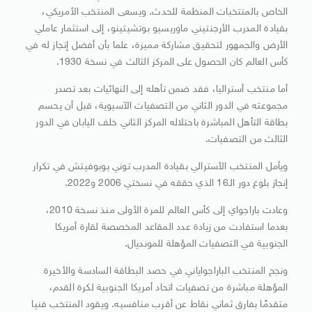
الخاص بالمنتخبات المنظمة للحدث. ويسعى المنتخب الأمريكي،
بقيادة المدرب الأرجنتيني ماوريسيو بوتشيتينو، إلى استثمار عاملي
الأرض والجمهور لتحقيق مشاركة مميزة، علما بأن أفضل إنجاز له في
كأس العالم كان الحصول على المركز الثالث في نسخة 1930.
أما منتخب أستراليا، فقد ضمن تأهله إلى النهائيات بعد تصدر
مجموعته في الدور الثاني من التصفيات الآسيوية، قبل أن يحسم
بطاقة التأهل المباشرة باحتلاله المركز الثاني خلف اليابان في الدور
الثالث من التصفيات.
ويأمل المنتخب الأسترالي بقيادة المدرب توني بوبوفيتش في تكرار
إنجاز بلوغ دور الـ16 الذي حققه في نسختي 2006 و2022.
وعادت باراجواي إلى كأس العالم للمرة الأولى منذ نسخة 2010،
بعدما استفادت من زيادة عدد المقاعد المخصصة لقارة أمريكا
الجنوبية في التصفيات المؤهلة للمونديال.
ونجح المنتخب الباراجواياني في حصد البطاقة السادسة والأخيرة
المؤهلة مباشرة من تصفيات اتحاد أمريكا الجنوبية لكرة القدم،
متقدمًا بفارق ثماني نقاط عن أقرب منافسيه. ويقود المنتخب فنيا