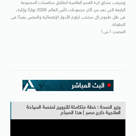
ويترقب عشاق كرة القدم العالمية انطلاق منافسات المجموعة
الرابعة التي تعد من أكثر مجموعات كأس العالم 2026 توازنًا وإثارة،
في ظل طموح كل منتخب لبلوغ الأدوار الإقصائية والمضي بعيدًا في
البطولة.
المصدر: أ ش أ
وزير الصحة : خطة متكاملة للترويج لمنصة السياحة
العلاجية خارج مصر | هذا الصباح