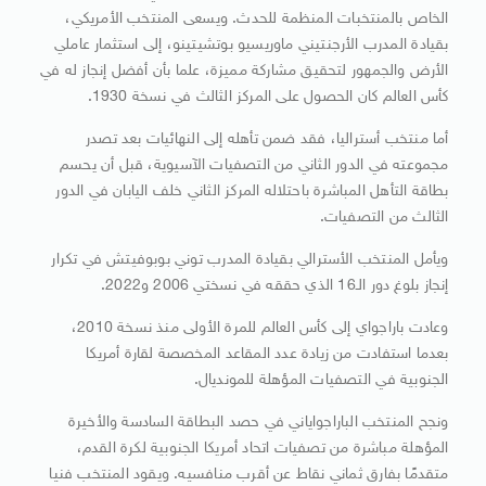
الخاص بالمنتخبات المنظمة للحدث. ويسعى المنتخب الأمريكي،
بقيادة المدرب الأرجنتيني ماوريسيو بوتشيتينو، إلى استثمار عاملي
الأرض والجمهور لتحقيق مشاركة مميزة، علما بأن أفضل إنجاز له في
كأس العالم كان الحصول على المركز الثالث في نسخة 1930.
أما منتخب أستراليا، فقد ضمن تأهله إلى النهائيات بعد تصدر
مجموعته في الدور الثاني من التصفيات الآسيوية، قبل أن يحسم
بطاقة التأهل المباشرة باحتلاله المركز الثاني خلف اليابان في الدور
الثالث من التصفيات.
ويأمل المنتخب الأسترالي بقيادة المدرب توني بوبوفيتش في تكرار
إنجاز بلوغ دور الـ16 الذي حققه في نسختي 2006 و2022.
وعادت باراجواي إلى كأس العالم للمرة الأولى منذ نسخة 2010،
بعدما استفادت من زيادة عدد المقاعد المخصصة لقارة أمريكا
الجنوبية في التصفيات المؤهلة للمونديال.
ونجح المنتخب الباراجواياني في حصد البطاقة السادسة والأخيرة
المؤهلة مباشرة من تصفيات اتحاد أمريكا الجنوبية لكرة القدم،
متقدمًا بفارق ثماني نقاط عن أقرب منافسيه. ويقود المنتخب فنيا