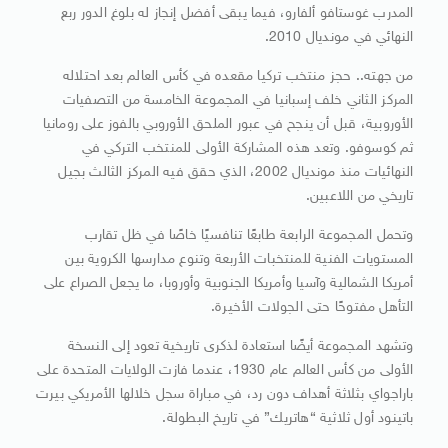
المدرب غوستافو ألفارو، فيما يبقى أفضل إنجاز له بلوغ الدور ربع
النهائي في مونديال 2010.
من جهته.. حجز منتخب تركيا مقعده في كأس العالم بعد احتلاله
المركز الثاني خلف إسبانيا في المجموعة الخامسة من التصفيات
الأوروبية، قبل أن ينجح في عبور الملحق الأوروبي بالفوز على رومانيا
ثم كوسوفو. وتعد هذه المشاركة الأولى للمنتخب التركي في
النهائيات منذ مونديال 2002، الذي حقق فيه المركز الثالث بجيل
تاريخي من اللاعبين.
وتحمل المجموعة الرابعة طابعًا تنافسيًا خاصًا في ظل تقارب
المستويات الفنية للمنتخبات الأربعة وتنوع مدارسها الكروية بين
أمريكا الشمالية وآسيا وأمريكا الجنوبية وأوروبا، ما يجعل الصراع على
التأهل مفتوحًا حتى الجولات الأخيرة.
وتشهد المجموعة أيضًا استعادة لذكرى تاريخية تعود إلى النسخة
الأولى من كأس العالم عام 1930، عندما فازت الولايات المتحدة على
باراجواي بثلاثة أهداف دون رد، في مباراة سجل خلالها الأمريكي بيرت
باتينود أول ثلاثية “هاتريك” في تاريخ البطولة.