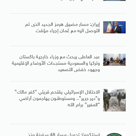
إيران: مسار مضيق هرمز الجديد الذى تم
التوصل اليه مع عُمان إجراء مؤقت
عبد العاطى يبحث مع وزراء خارجية باكستان
وتركيا والسعودية مستجدات الأوضاع الإقليمية
وجهود خفض التصعيد
الاحتلال الإسرائيلي يقتحم قريتي “كفر مالك”
و”دير جرير”.. ومستوطنون يهاجمون أراضي
“المغير” برام الله
(سنتكوم): تحويل مسار 48 سفينة منذ