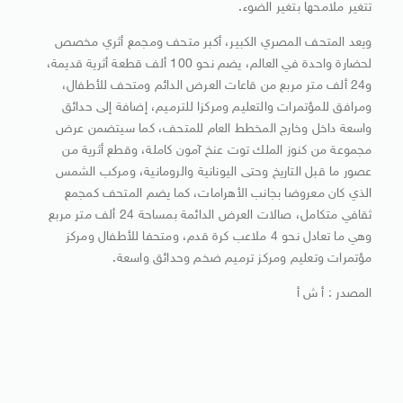
تتغير ملامحها بتغير الضوء.
ويعد المتحف المصري الكبير، أكبر متحف ومجمع أثري مخصص
لحضارة واحدة في العالم، يضم نحو 100 ألف قطعة أثرية قديمة،
و24 ألف متر مربع من قاعات العرض الدائم ومتحف للأطفال،
ومرافق للمؤتمرات والتعليم ومركزا للترميم، إضافة إلى حدائق
واسعة داخل وخارج المخطط العام للمتحف، كما سيتضمن عرض
مجموعة من كنوز الملك توت عنخ آمون كاملة، وقطع أثرية من
عصور ما قبل التاريخ وحتى اليونانية والرومانية، ومركب الشمس
الذي كان معروضا بجانب الأهرامات، كما يضم المتحف كمجمع
ثقافي متكامل، صالات العرض الدائمة بمساحة 24 ألف متر مربع
وهي ما تعادل نحو 4 ملاعب كرة قدم، ومتحفا للأطفال ومركز
مؤتمرات وتعليم ومركز ترميم ضخم وحدائق واسعة.
المصدر : أ ش أ