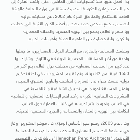
بدأ العمل عليها منذ تسعينيات القرن الماضي، حتى ارتقت الفكرة إلى
حيز التنفيذ بإعلان الحكومة المصرية ممثلة في وزارة الثقافة والهيئة
العامة للاستثمار والمناطق الحرة عام 2002، عن مسابقة دولية
لتصميم مجمع متحفي جديد يحتضن أعظم الكنوز الأثرية التي حظيت
بها مصر والعالم، يجمع بين الهوية المصرية والحداثة المعمارية
وليكون بوابة حضارية بين القاهرة الحديثة وأهرامات الجيزة.
ونظمت المسابقة بالتعاون مع الاتحاد الدولي للمعماريين، ما جعلها
واحدة من أكبر المسابقات المعمارية الدولية في التاريخ، وشارك بها
عدد كبير من المكاتب المعمارية من مختلف دول العالم، بلغ أكثر من
1550 فريقا من 82 دولة، وتم تقييم المشروعات في لجنة تحكيم
دولية ضمت خبراء في العمارة والمتاحف والتاريخ المصري القديم،
وتمثل المسابقة نموذجا في تطبيق الشفافية والتنافسية في
المشروعات الثقافية الكبرى، وأحد أهم الإنجازات المعمارية والثقافية
في العالم، ونموذجا يتم تدريسه في كليات العمارة حول العالم،
لتكامله بين الهوية والمكان والاستدامة والتجربة المتحفية الحديثة.
وفي عام 2003، وضع حجر الأساس الرمزي في موقع المشروع، وفاز
في مسابقة التصميم المعماري للمتحف مكتب الهندسة المعمارية
الأيرلندي “Heneghan Peng Architects”، وشارك في التصميم