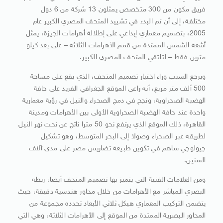
فريق مكون من 300 متخصص يمثلون 13 شركة من 6 دول
مختلفة، إلى أن تم البدء في تشييد المتحف المصري الكبير عام
2005، بتصميم معماري إبداعي على إطلالة أهرامات الجيزة، يمثل
أشعة الشمس الممتدة من قمم الأهرامات الثلاثة – على بعد كيلو
مترين فقط – لتلتقي المتحف المصري الكبير.
ويرجع السبب وراء اختيار تصميم المتحف، الذي يقع على مساحة
500 ألف متر مربع، أنه راعى الموقع الجغرافي الفريد على حافة
الهضبة الصحراوية، ونجح في دمج الصحراء والنيل في رؤية معمارية
واحدة عند حافة الهضبة الصحراوية الأولى بين الأهرامات ومدينة
القاهرة، ذلك الموقع الذي يرتفع نحو 50 مترا ناتج عن نحت نهر النيل
لطريقه عبر الصحراء وصولا إلى البحر المتوسط، وهو تشكيل
جيولوجي ساهم في تكوين طبيعة تضاريس مصر على مدى آلاف
السنين.
ومن العلامات الفنية التي يتميز بها تصميم المتحف أيضا، ربطه
البصري المباشر مع الأهرامات من خلال محاور هندسية دقيقة، حيث
يتضمن التركيب المعماري هيكل ثلاثي الأبعاد تحدده مجموعة من
المحاور البصرية الممتدة من الموقع إلى الأهرامات الثلاثة، وهي التي