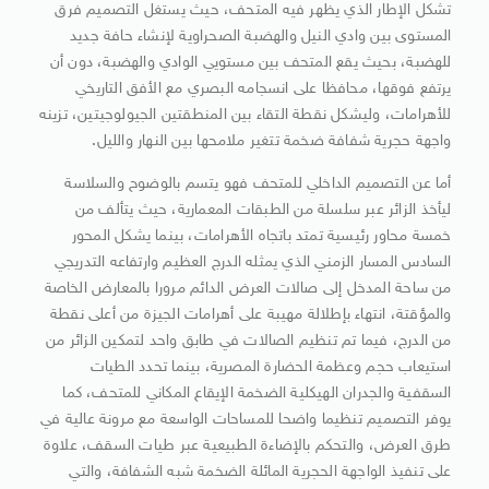
تشكل الإطار الذي يظهر فيه المتحف، حيث يستغل التصميم فرق
المستوى بين وادي النيل والهضبة الصحراوية لإنشاء حافة جديد
للهضبة، بحيث يقع المتحف بين مستويي الوادي والهضبة، دون أن
يرتفع فوقها، محافظا على انسجامه البصري مع الأفق التاريخي
للأهرامات، وليشكل نقطة التقاء بين المنطقتين الجيولوجيتين، تزينه
واجهة حجرية شفافة ضخمة تتغير ملامحها بين النهار والليل.
أما عن التصميم الداخلي للمتحف فهو يتسم بالوضوح والسلاسة
ليأخذ الزائر عبر سلسلة من الطبقات المعمارية، حيث يتألف من
خمسة محاور رئيسية تمتد باتجاه الأهرامات، بينما يشكل المحور
السادس المسار الزمني الذي يمثله الدرج العظيم وارتفاعه التدريجي
من ساحة المدخل إلى صالات العرض الدائم مرورا بالمعارض الخاصة
والمؤقتة، انتهاء بإطلالة مهيبة على أهرامات الجيزة من أعلى نقطة
من الدرج، فيما تم تنظيم الصالات في طابق واحد لتمكين الزائر من
استيعاب حجم وعظمة الحضارة المصرية، بينما تحدد الطيات
السقفية والجدران الهيكلية الضخمة الإيقاع المكاني للمتحف، كما
يوفر التصميم تنظيما واضحا للمساحات الواسعة مع مرونة عالية في
طرق العرض، والتحكم بالإضاءة الطبيعية عبر طيات السقف، علاوة
على تنفيذ الواجهة الحجرية المائلة الضخمة شبه الشفافة، والتي