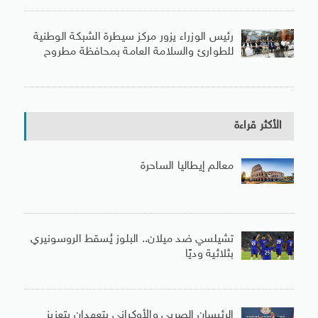
رئيس الوزراء يزور مركز سيطرة الشبكة الوطنية
للطوارئ والسلامة العامة بمحافظة مطروح
الأكثر قراءة
معالم إيطاليا الساحرة
تشيلسي ضد ميلان.. البلوز يُسقط الروسونيري
بثلاثية وديًا
الرئيسان الصربى والأوكرانى يتعهدان بتعزيز