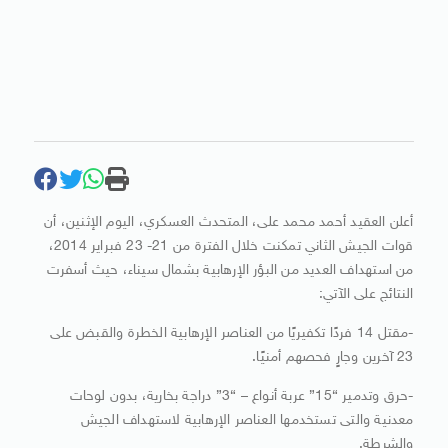
أعلن العقيد أحمد محمد على، المتحدث العسكري، اليوم الإثنين، أن
قوات الجيش الثاني تمكنت خلال الفترة من 21- 23 فبراير 2014،
من استهداف العديد من البؤر الإرهابية بشمال سيناء، حيث أسفرت
النتائج على الآتي:
-مقتل 14 فردًا تكفيريًا من العناصر الإرهابية الخطرة والقبض على
23 آخرين وجارٍ فحصهم أمنيًا.
-حرق وتدمير “15” عربة أنواع – “3” دراجة بخارية، بدون لوحات
معدنية والتى تستخدمها العناصر الإرهابية لاستهداف الجيش
والشرطة.