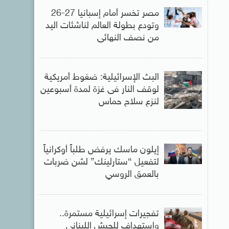
مصر تخسر أمام إسبانيا 27-26
وتودع بطولة العالم لناشئات اليد
من نصف النهائى
البث الإسرائيلية: ضغوط أمريكية
لوقف النار فى غزة لمدة أسبوعين
لنزع سلاح حماس
إيلون ماسك يرفض طلباً أوكرانياً
لتفعيل “ستارلينك” لشن ضربات
بالعمق الروسي
تفجيرات إسرائيلية مستمرة..
واستهداف للجيش اللبنانى