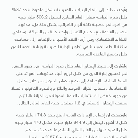
وأرجعت ذلك إلى ارتفاع الإيرادات الضريبية بشكل ملحوظ بنحو 37%
خلال فترة الدراسة مقابل العام السابق لتسجل 566.2 مليار جنيه،
في ضوء نمو حصيلة كافة أنواع الضرائب بشكل متكامل، مدفوعا
بتحسن العلاقة مع مجتمع الأعمال وإيجاد حالة من الشراكة، وبتعافي
النشاط الاقتصادي وحل أزمة النقد الأجنبي، بالإضافة إلى مساهمة
ميكنة النظم الضريبية في تطوير الإدارة الضريبية وزيادة الحصيلة من
خلال توسيع القاعدة الضريبية.
وأشارت إلى ضبط الإنفاق العام خلال فترة الدراسة، في ضوء السعي
نحو تحسين إدارة الدين من خلال توزيع أعباء مدفوعات الفوائد على
السنة المالية، بالإضافة إلى تنويع مصادر التمويل من خلال تقليل
الاعتماد على حساب الخزانة الموحد والالتزام بالحدود القانونية، فضلا
عن جهود خفض الاستثمارات العامة الممولة من الخزانة بالالتزام
بسقف الإنفاق الاستثماري 1.2 تريليون جنيه للعام المالي الحالي.
وأوضحت أن إجمالي الإيرادات العامة ارتفع بنحو 174.8 مليار جنيه
خلال 3 أشهر، ليصل إلى 644.9 مليار جنيه، مقابل 470 مليار جنيه
خلال الفترة ذاتها من العام المالي السابق عليه، حيث تساهم
المتحصلات من الإيرادات الضريبية بنحو 87.8% من إجمالي