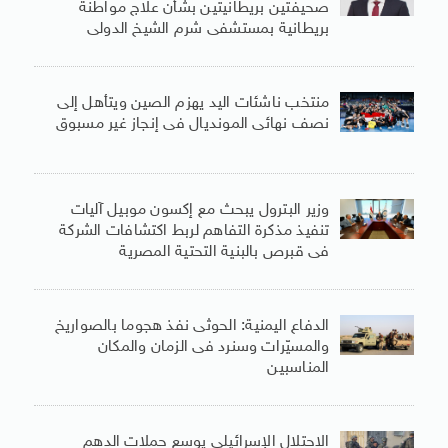
صحيفتين بريطانيتين بشأن علاج مواطنة
بريطانية بمستشفى شرم الشيخ الدولى
منتخب ناشئات اليد يهزم الصين ويتأهل إلى
نصف نهائى المونديال فى إنجاز غير مسبوق
وزير البترول يبحث مع إكسون موبيل آليات
تنفيذ مذكرة التفاهم لربط اكتشافات الشركة
فى قبرص بالبنية التحتية المصرية
الدفاع اليمنية: الحوثى نفذ هجوما بالصواريخ
والمسيّرات وسنرد فى الزمان والمكان
المناسبين
الاحتلال الإسرائيلى يوسع حملات الدهم