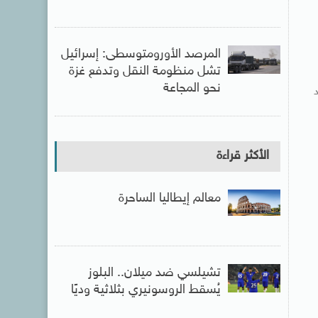
المرصد الأورومتوسطى: إسرائيل
تشل منظومة النقل وتدفع غزة
نحو المجاعة
الأكثر قراءة
معالم إيطاليا الساحرة
تشيلسي ضد ميلان.. البلوز
يُسقط الروسونيري بثلاثية وديًا