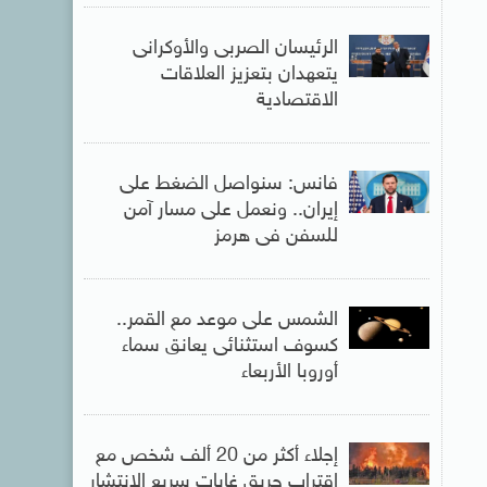
الرئيسان الصربى والأوكرانى
يتعهدان بتعزيز العلاقات
الاقتصادية
فانس: سنواصل الضغط على
إيران.. ونعمل على مسار آمن
للسفن فى هرمز
الشمس على موعد مع القمر..
كسوف استثنائى يعانق سماء
أوروبا الأربعاء
إجلاء أكثر من 20 ألف شخص مع
اقتراب حريق غابات سريع الانتشار