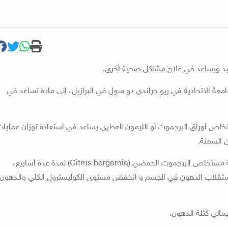
د ويساعد في علاج مشاكل صحية أخرى.
معة الاتحادية في ريو جراندي دو سول في البرازيل، إلى مادة تساعد في
 مجلة International ووجدت أن مستخلص أوراق البرجموت أو الليمون العطري يساعد في استعادة توزان عمليا
 السمنة.
قام العلماء في التجربة بإعطاء الفئران المصابة بسمنة مستحثّة مستخلص البرجموت الحمضي (Citrus bergamia) لمدة عدة أسابيع،
استقلاب الدهون في الجسم و انخفض مستوى الكوليسترول الكلي والدهون
الي كتلة الدهون.