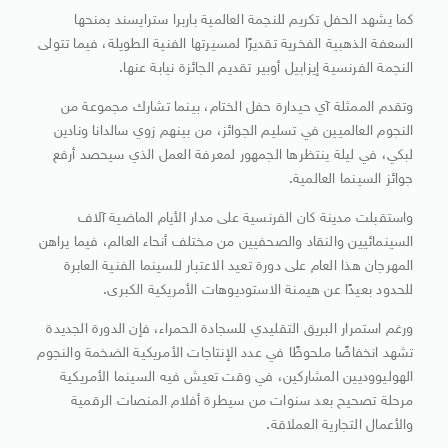
كما يشهد الحفل تكريم للنجمة العالمية باربرا سترايسند بمنحها
السعفة الذهبية الفخرية تقديرًا لمسيرتها الفنية الطويلة، فيما تتولى
النجمة الفرنسية إيزابيل أوبير تقديم الجائزة نيابة عنها.
وتقدم الممثلة آي حيدارة حفل الختام، بينما تشارك مجموعة من
النجوم العالميين في تسليم الجوائز، من بينهم زوي سالدانا ونادين
لبكي، في ليلة ينتظرها الجمهور لمعرفة العمل الذي سيحصد أرفع
جوائز السينما العالمية.
واستقبلت مدينة كان الفرنسية على مدار الأيام الماضية آلاف
السينمائيين والنقاد والصحفيين من مختلف أنحاء العالم، فيما يراهن
المهرجان هذا العام على دورة تعيد الاعتبار للسينما الفنية العابرة
للحدود بعيدًا عن هيمنة الاستوديوهات الأمريكية الكبرى.
ورغم استمرار البريق التقليدي للسجادة الحمراء، فإن الدورة الجديدة
تشهد انخفاضًا ملحوظًا في عدد الإنتاجات الأمريكية الضخمة والنجوم
الهوليووديين المشاركين، في وقت تعيش فيه السينما الأمريكية
مرحلة تصحيح بعد سنوات من سيطرة أفلام المنصات الرقمية
والأعمال التجارية العملاقة.