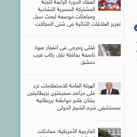
انعقاد الدورة الرابعة للجنة
المشتركة المصرية التشادية
ومباحثات موسعة لبحث سبل
تعزيز العلاقات الثنائية فى شتى المجالات
قتلى وجرحى فى انفجار عبوة
ناسفة بحافلة نقل ركاب قرب
دمشق
الهيئة العامة للاستعلامات ترد
على مزاعم صحيفتين بريطانيتين
بشأن علاج مواطنة بريطانية
بمستشفى شرم الشيخ الدولى
الخارجية الأمريكية: محادثات