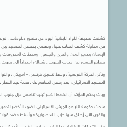
كشفت صحيفة اللواء اللبنانية اليوم عن حضور دبلوماسى فرنسي،
في محاولة كشف النقاب عنها، وتقضي بخفض التصعيد بين اسرائ
الإمعان بتدمير المدن والقرى والجسور، ومحطات المحروقات و
تقطيع الجسور بين جنوب الجنوب وشماله، امتداداً الى بيروت
وتأتي الحركة الفرنسية، وسط تنسيق فرنسي – أمريكي، والتو
التصعيد الاسرائيلي، بعد رفض التفاهم على هدنة عيد الفطر عل
وبات بحكم المؤكد أن الخطط الاسرائيلية تتضمن عزل جنوب الل
منحت حكومة نتنياهو الجيش الاسرائيلي الضوء الأخضر لتدمي
والقرى التي يُطلق منها حزب الله صواريخه وأسلحته ضد قوات 