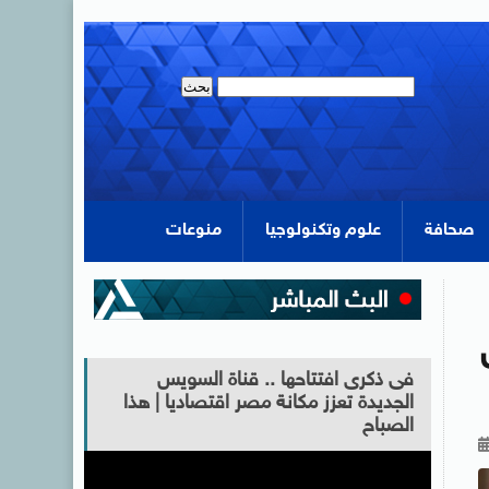
صحافة
علوم وتكنولوجيا
منوعات
فى ذكرى افتتاحها .. قناة السويس
الجديدة تعزز مكانة مصر اقتصاديا | هذا
الصباح