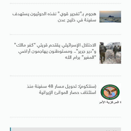
هجوم بـ”تفجير قوي” نفذه الحوثيون يستهدف
سفينة في خليج عدن
الاحتلال الإسرائيلي يقتحم قريتي “كفر مالك”
و”دير جرير”.. ومستوطنون يهاجمون أراضي
“المغير” برام الله
(سنتكوم): تحويل مسار 48 سفينة منذ
استئناف حصار الموانئ الإيرانية