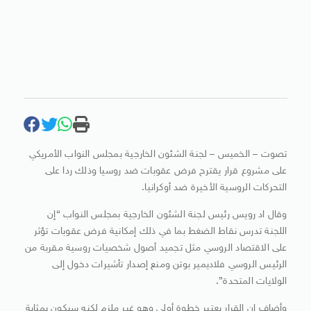
تصوت – الخميس – لجنة الشئون الخارجية بمجلس النواب الأمريكي
على مشروع قرار يقترح فرض عقوبات ضد روسيا وذلك ردا على
التحركات الروسية الأخيرة ضد أوكرانيا.
وقال اد رويس رئيس لجنة الشئون الخارجية بمجلس النواب “إن
اللجنة تدرس نقاط الضغط بما في ذلك إمكانية فرض عقوبات تؤثر
على الاقتصاد الروسي مثل تجميد أصول شخصيات روسية مقربة من
الرئيس الروسي فلاديمير بوتن ومنع إصدار تأشيرات دخول إلى
الولايات المتحدة”.
وأضاف ان القرار يعتبر خطوة أولى وهو غير ملزم لكنه سيكون بمثابة