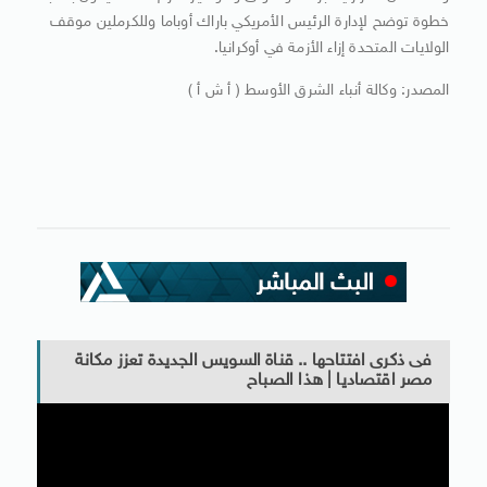
خطوة توضح لإدارة الرئيس الأمريكي باراك أوباما وللكرملين موقف
الولايات المتحدة إزاء الأزمة في أوكرانيا.
المصدر: وكالة أنباء الشرق الأوسط ( أ ش أ )
فى ذكرى افتتاحها .. قناة السويس الجديدة تعزز مكانة
مصر اقتصاديا | هذا الصباح