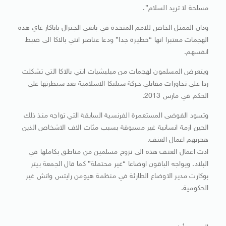
مسلحة لا تريد السلام”.
ودان الممثل الخاص للامم المتحدة في بانغي الجنرال باباكار غاي هذه
الهجمات معتبرا انها “خطيرة جدا” ودعا عناصر انتي بالاكا الى ضبط
انفسهم.
ويتعرض المسلمون لهجمات من ميليشيات انتي بالاكا التي تشكلت
ردا على تجاوزات مقاتلي حركة سيليكا الاسلامية بعد سيطرتها على
الحكم في مارس 2013.
وتسود الفوضى المستعمرة الفرنسية السابقة التي تواجه منذ ذلك
الحين ازمة انسانية غير مسبوقة بسبب مئات الاف الاشخاص الذين
هجرتهم اعمال العنف.
ادت اعمال العنف هذه الى نزوح مسلمين من مناطق بكاملها في
البلاد. ويواجه الباقون اوضاعا “غير محتملة” كما قال الجمعة بيتر
بوكارت مدير الاوضاع الطارئة في منظمة هيومن رايتس واتش غير
الحكومية.