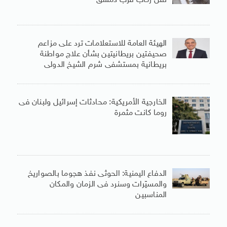
نقل ركاب قرب دمشق
الهيئة العامة للاستعلامات ترد على مزاعم
صحيفتين بريطانيتين بشأن علاج مواطنة
بريطانية بمستشفى شرم الشيخ الدولى
الخارجية الأمريكية: محادثات إسرائيل ولبنان فى
روما كانت مثمرة
الدفاع اليمنية: الحوثى نفذ هجوما بالصواريخ
والمسيّرات وسنرد فى الزمان والمكان
المناسبين