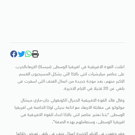
اعلنت القوة الافريقية في افريقيا الوسطى (ميسكا) الاربعاءالحرب
على عناصر ميليشيات انتي بالاكا التي يشكل المسيحيون القسم
الاكبر منهم، بعد موجة جديدة من اعمال العنف التي اسفرت في
بانغي عن 20 قتيلا في الايام الاخيرة.
وقال قائد القوة الافريقية الجنرال الكونغولي جان-ماري ميشال
موكوكو في مقابلة الاربعاء مع اذاعة نديكي لوكا الخاصة في افريقيا
الوسطى “بتنا نعتبر عناصر انتي بالاكا اعداء للقوة الافريقية في
افريقيا الوسطى، وسنعاملهم بهذه الصفة”.
وقد وقعت في الايام الاخيرة اعمال عنف في بانغي تعرض خلالها