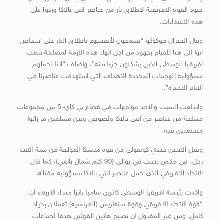
جنود القوة الافريقية لاطلاق نار من عناصر انتي بالاكا وردوا على
هذه الاعتداءات.
وقال الجنرال موكوكو “يسمحون لأنفسهم باطلاق النار على اشخاص
اتوا الى هنا للقيام بجهود من اجل انهاء هذه الازمة لمصلحة شعب
افريقيا الوسطى الذين يشكلون جزءا منه”. واضاف “اننا نحملهم
مسؤولية الهجمات المحددة الاهداف التي استهدفت عناصرنا في
الايام الاخيرة”.
واندلعت السبت والاحد مواجهات في قطاع بي كاي-5 بين مجموعات
مسلحة من عناصر من انتي بالاكا ولصوص وبين مسلمين ما زالوا
متحصنين فيه.
وقتل الاثنين جندي كونغولي من قوة ميسكا المؤلفة من ستة الاف
رجل، في مكمن نصب في بوالي (90 كلم شمال بانغي)، كما قال
الاتحاد الافريقي الذي حمل عناصر انتي بالاكا مسؤولية مقتله.
واكدت رئيسة افريقيا الوسطى كاثرين سامبا بانزا مساء الاربعاء ان
“قوة الاتحاد الافريقي وقوة سنغاريس (الفرنسية) تعملان بحياد
كامل. ومن غير المقبول ان تصبح هاتين القوتين هدفا لجماعات