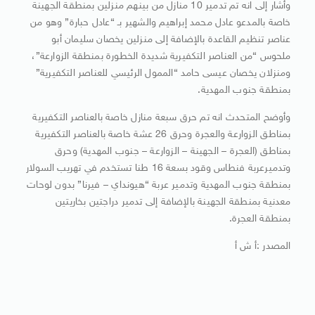
وأشار إلى انه تم تدمير 10 منازل من بينهم منزلين بمنطقة الجهينة
خاصة بالمدعو عادل محمد إبراهيم والشهير بـ “عادل حبارة” وهو من
عناصر تنظيم القاعدة بالإضافة إلى منزلين يخصان سليمان أبو
ملحوس “من العناصر التكفيرية شديدة الخطورة بمنطقة الزوارعة”،
ومنزلان يخصان عيسى حامد “الممول الرئيسي للعناصر التكفيرية”
بمنطقة جنوب المهدية.
وأوضح المتحدث انه تم حرق سبعة منازل خاصة بالعناصر التكفيرية
بمناطق الزوارعة والعجرة وحرق 26 عشة خاصة بالعناصر التكفيرية
بمناطق (العجرة – الجهينة – الزوارعة – جنوب المهدية) وحرق
وتدميرعربة فنطاس وقود بسعة 16 طنا تستخدم في تهريب السولار
بمنطقة جنوب المهدية وتدمير عربة “هيونداي – فيرنا” بدون لوحات
معدنية بمنطقة الجهينة بالإضافة إلى تدمير دراجتين بخاريتين
بمنطقة العجرة.
المصدر :أ ش أ