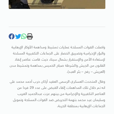
واصلت القوات المسلحة عمليات تمشيط ومداهمة الأوكار الإرهابية
والبؤر الإجرامية وتضييق الحصار على الجماعات التكفيرية المسلحة
لإستعادة الأمن والإستقرار بشمال سيناء حيث قامت عناصر إنفاذ
القانون من الجيش والشرطة صباح الخميس بمداهمة وتمشيط مدن
(العريش – رفح – بئر العبد).
وقال المتحدث العسكري الرسمي العقيد أركان حرب أحمد محمد علي
انه تم خلال تلك المداهمات إلقاء القبض على عدد 29 فردا من
العناصر التكفيرية والإجرامية من بينهم عزت عبدالحميد الغريب
وسليمان عيد محمد بتهمة التحريض ضد القوات المسلحة وتمويل
الجماعات الإرهابية بمنطقة الخربة.