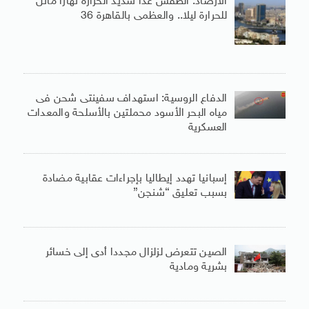
الأرصاد: الطقس غدا شديد الحرارة نهارا مائل
للحرارة ليلا.. والعظمى بالقاهرة 36
الدفاع الروسية: استهداف سفينتى شحن فى
مياه البحر الأسود محملتين بالأسلحة والمعدات
العسكرية
إسبانيا تهدد إيطاليا بإجراءات عقابية مضادة
بسبب تعليق “شنجن”
الصين تتعرض لزلزال مجددا أدى إلى خسائر
بشرية ومادية