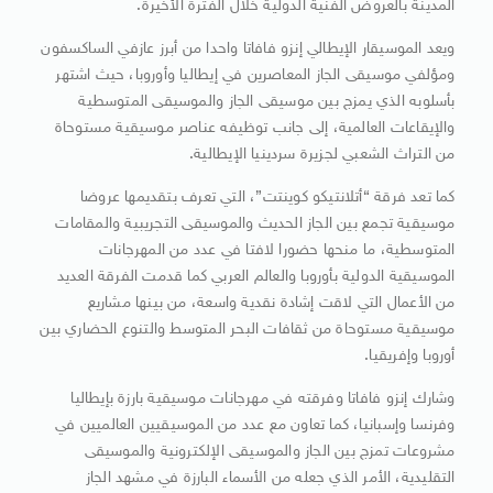
المدينة بالعروض الفنية الدولية خلال الفترة الأخيرة.
ويعد الموسيقار الإيطالي إنزو فافاتا واحدا من أبرز عازفي الساكسفون
ومؤلفي موسيقى الجاز المعاصرين في إيطاليا وأوروبا، حيث اشتهر
بأسلوبه الذي يمزج بين موسيقى الجاز والموسيقى المتوسطية
والإيقاعات العالمية، إلى جانب توظيفه عناصر موسيقية مستوحاة
من التراث الشعبي لجزيرة سردينيا الإيطالية.
كما تعد فرقة “أتلانتيكو كوينتت”، التي تعرف بتقديمها عروضا
موسيقية تجمع بين الجاز الحديث والموسيقى التجريبية والمقامات
المتوسطية، ما منحها حضورا لافتا في عدد من المهرجانات
الموسيقية الدولية بأوروبا والعالم العربي كما قدمت الفرقة العديد
من الأعمال التي لاقت إشادة نقدية واسعة، من بينها مشاريع
موسيقية مستوحاة من ثقافات البحر المتوسط والتنوع الحضاري بين
أوروبا وإفريقيا.
وشارك إنزو فافاتا وفرقته في مهرجانات موسيقية بارزة بإيطاليا
وفرنسا وإسبانيا، كما تعاون مع عدد من الموسيقيين العالميين في
مشروعات تمزج بين الجاز والموسيقى الإلكترونية والموسيقى
التقليدية، الأمر الذي جعله من الأسماء البارزة في مشهد الجاز