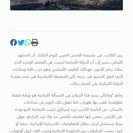
يرى الكاتب، فى صحيفة القدس العربي اليوم الثلاثاء، أن المشهد
اللبناني يشير إلى أن الدولة اللبنانية ليست هي العنصر الوحيد الذي
يملك زمام الأمور، فهنالك الطرف الأساسي وهو حزب الله وسلاحه،
الذي اتفق الجميع على نزعه، لكن المعضلة الأساسية هي عدم مقدرة
الدولة اللبنانية على القيام بذلك.
وتابع “وبالتالي يبدو هذا السلاح في المسألة اللبنانية هو ورقة ضغط
تفاوضية تلعب بها طهران، كما تفعل ذلك اليوم في محادثات
باكستان. من الناحية الأخرى تريد إسرائيل تثبيت المعادلة الموجودة
على الأرض. بمعنى أنها تقصف بأقصى حد ولا تريد التراجع، فهل
يربط مستقبل لبنان بنتائج المفاوضات الأمريكية الإيرانية، سلما أو
حربا، بسبب الخلافات بين الحكومة اللبنانية وحزب الله، حول أولويات