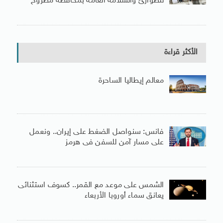
للطوارئ والسلامة العامة بمحافظة مطروح
الأكثر قراءة
معالم إيطاليا الساحرة
فانس: سنواصل الضغط على إيران.. ونعمل
على مسار آمن للسفن فى هرمز
الشمس على موعد مع القمر.. كسوف استثنائى
يعانق سماء أوروبا الأربعاء