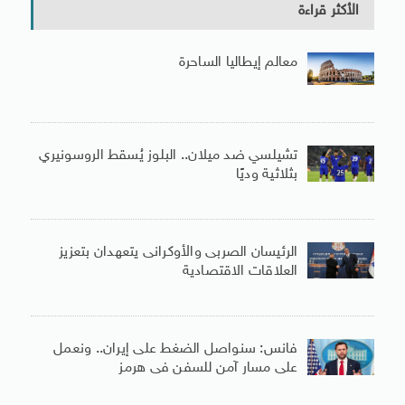
الأكثر قراءة
معالم إيطاليا الساحرة
تشيلسي ضد ميلان.. البلوز يُسقط الروسونيري
بثلاثية وديًا
الرئيسان الصربى والأوكرانى يتعهدان بتعزيز
العلاقات الاقتصادية
فانس: سنواصل الضغط على إيران.. ونعمل
على مسار آمن للسفن فى هرمز