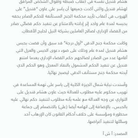
هشام قنديل نفسه في أعقاب ضبطه وأقوال الشخص المرافق
لهشام قنديل والتي أكدت جميعها أن ياسر علي عاون “قنديل” على
الهروب في أعقاب تأييد محكمة الجنح المستأنفة للحكم الصادر بحقه
بحبسه لمدة عام واحد إثر إدانته بالامتناع عن تنفيذ حكم قضائي صادر
من القضاء الإداري لصالح العاملين بشركة النيل لحليج الأقطان.
وكانت محكمة جنح الدقي “أول درجة” قد سبق وأن قضت بحبس
هشام قنديل لمدة عام وذلك على ضوء دعوى الحبس والعزل التي
أقامها عدد من الصادر لصالحهم حكم القضاء الإداري بعدما امتنع
قنديل عن تنفيذ الحكم المشمول بالنفاذ المعجل وهو الحكم الذي
أيدته محكمة جنح مستأنف الدقي ليصبح نهائيا.
وأسندت نيابة شمال الجيزة الكلية إلى ياسر علي تهمة المساعدة في
تهريب محكوم عليه مطلوب للعدالة حيث عاون هشام قنديل على
التواري عن وجه العدالة مع علمه بأنه مطلوب لتنفيذ حكم نهائي عليه
بالحبس.. بالإضافة إلى اتهامه أيضا (علي) بالانضمام إلى جماعة
محظورة ومؤسسة على خلاف أحكام القانون كان الإرهاب أحد
وسائلها لتنفيذ أغراضها.
المصدر: أ ش أ