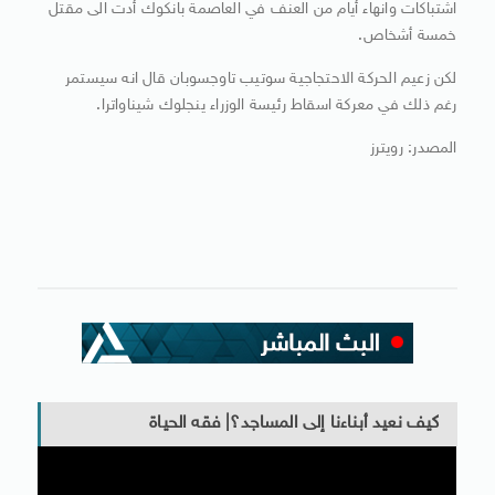
اشتباكات وانهاء أيام من العنف في العاصمة بانكوك أدت الى مقتل
خمسة أشخاص.
لكن زعيم الحركة الاحتجاجية سوتيب تاوجسوبان قال انه سيستمر
رغم ذلك في معركة اسقاط رئيسة الوزراء ينجلوك شيناواترا.
المصدر: رويترز
كيف نعيد أبناءنا إلى المساجد؟| فقه الحياة