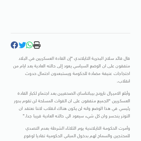
قال قائد سلاح البحرية التايلاندي “إن القادة العسكريين في البلاد
متفقون على ان الوضع السياسي يعود إلى حالته العادية بعد ايام من
احتجاجات عنيفة مضادة للحكومة ويستبعدون احتمال حدوث
انقلاب.
وأبلغ الاميرال نارونج بيباتناساي الصحفيين بعد اجتماع لكبار القادة
العسكريين “الجميع متفقون على ان القوات المسلحة لن تقوم بدور
رئيسي في هذا الوضع وانه لن يكون هناك انقلاب لاننا نعتقد ان
التوتر ينحسر وان كل شيء سيعود الي حالته العادية قريبا جدا.”
وأمرت الحكومة التايلاندية يوم الثلاثاء الشرطة بعدم التصدي
للمحتجين‭‭ ‬‬والسماح لهم بدخول المباني الحكومية تفاديا لوقوع