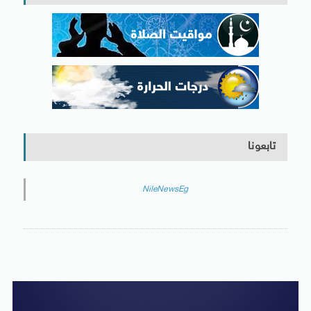
تابعونا
NileNewsEg