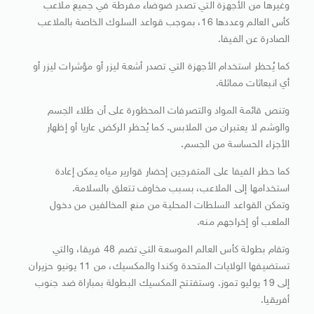
وغيرها من الأجهزة ​التي تصدر ضوضاء مفرطة في جميع ملاعب
كأس ​العالم وعددها 16، بموجب قواعد السلوك الخاصة بالملاعب
الصادرة عن الفيفا.
كما يُحظر استخدام ‌الأجهزة ⁠التي تصدر أشعة ليزر أو مؤشرات ليزر أو
أي انبعاثات مماثلة.
وتنص قائمة المواد والتصرفات المحظورة على أن طلاء الجسم
والوشم لا يعتبران من الملابس. كما ​يُحظر الركض عاريا ​أو إظهار
⁠الأجزاء الحساسة من الجسم.
كما حظر الفيفا على المتفرجين إحضار قوارير مياه يمكن إعادة ​
استخدامها إلى الملاعب، بسبب مخاوف تتعلق بالسلامة.
وتمكن ​القواعد ⁠السلطات المحلية من منع المخالفين من دخول
الملعب أو إخراجهم منه.
وتقام بطولة كأس العالم الموسعة التي تضم ⁠48 فريقا، ​والتي
تستضيفها الولايات المتحدة وكندا ​والمكسيك، من 11 يونيو حزيران
إلى 19 يوليو تموز. وستفتتح المكسيك ​البطولة بمباراة ضد جنوب
أفريقيا.