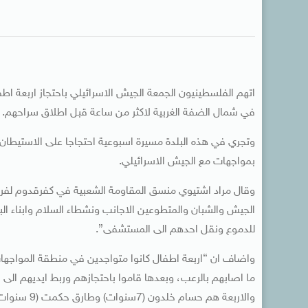
اتهم الفلسطينيون الجمعة الجيش الاسرائيلي باحتجاز اربعة
في شمال الضفة الغربية لاكثر من ساعة قبل اطلاق سراحهم.
وتجري في هذه البلدة مسيرة اسبوعية احتجاجا على الاستيطان 
بمواجهات مع الجيش الاسرائيلي.
وقال مراد اشتيوي منسق المقاومة الشعبية في كفرقدوم لفر
الجيش والشبان والمتطوعين الاجانب ونشطاء السلام وابناء البل
للدموع ونقل احدهم الى المستشفى”.
واضاف ان “اربعة اطفال كانوا متواجدين في منطقة المواجهات
ما اصابهم بالرعب، وبعدها قاموا باحتجازهم وربط ايديهم الى
والاربعة هم حسام خلدون (7سنوات) وطارق حكمت (9 سنوات ) واحمد عبد السلام (5 سنوات) ومالك حكمت (6 سنوات).