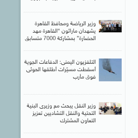
وزير الرياضة ومحافظ القاهرة
يشهدان ماراثون “القاهرة مهد
الحضارة” بمشاركة 7000 متسابق
التلفزيون اليمنى: الدفاعات الجوية
أسقطت مسيّرات أطلقها الحوثى
فوق مأرب
وزير النقل يبحث مع وزيرى البنية
التحتية والنقل التشاديين تعزيز
التعاون المشترك