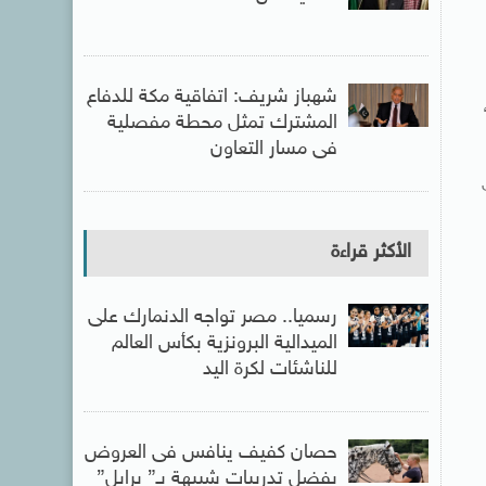
شهباز شريف: اتفاقية مكة للدفاع
المشترك تمثل محطة مفصلية
فى مسار التعاون
الأكثر قراءة
رسميا.. مصر تواجه الدنمارك على
الميدالية البرونزية بكأس العالم
للناشئات لكرة اليد
حصان كفيف ينافس فى العروض
بفضل تدريبات شبيهة بـ” برايل”