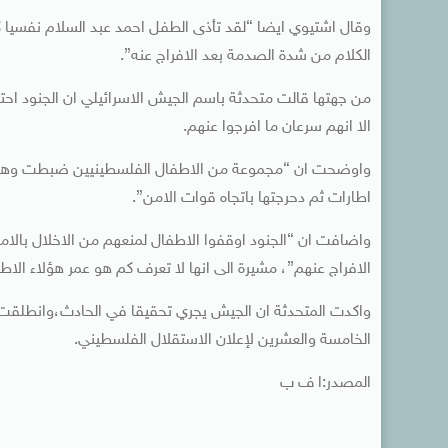
وقال اشتيوي ايضا “لقد تأذى الطفل احمد عبد السلام نفسيا 
الكلام من شدة الصدمة بعد الافراج عنه”.
من جهتها قالت متحدثة باسم الجيش الاسرائيلي ان الجنود ا
الا انهم سرعان ما افرجوا عنهم.
واوضحت ان “مجموعة من الاطفال الفلسطينيين ضبطت وهي تشع
اطارات ثم دحرجتها باتجاه قوات الامن”.
واضافت ان “الجنود اوقفوا الاطفال لمنعهم من الاخلال بالا
الافراج عنهم”، مشيرة الى انها لا تعرف كم هو عمر هؤلاء الاطفا
واكدت المتحدثة ان الجيش يجري تحقيقا في الحادث،وانطلقت 
الخامسة والعشرين لإعلان الاستقلال الفلسطيني.
المصدر:ا ف ب