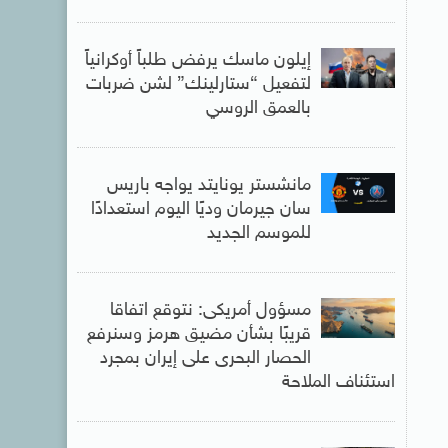
إيلون ماسك يرفض طلباً أوكرانياً
لتفعيل “ستارلينك” لشن ضربات
بالعمق الروسي
مانشستر يونايتد يواجه باريس
سان جيرمان وديًا اليوم استعدادًا
للموسم الجديد
مسؤول أمريكى: نتوقع اتفاقا
قريبًا بشأن مضيق هرمز وسنرفع
الحصار البحرى على إيران بمجرد
استئناف الملاحة