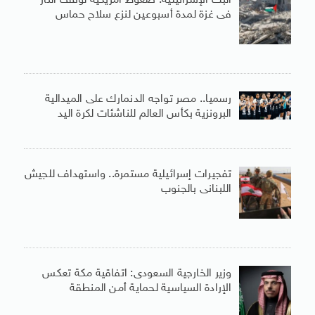
البث الإسرائيلية: ضغوط أمريكية لوقف النار
فى غزة لمدة أسبوعين لنزع سلاح حماس
رسميا.. مصر تواجه الدنمارك على الميدالية
البرونزية بكأس العالم للناشئات لكرة اليد
تفجيرات إسرائيلية مستمرة.. واستهداف للجيش
اللبنانى بالجنوب
وزير الخارجية السعودى: اتفاقية مكة تعكس
الإرادة السياسية لحماية أمن المنطقة