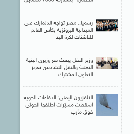
الحضارة” بمشاركة 7000 متسابق
رسميا.. مصر تواجه الدنمارك على
الميدالية البرونزية بكأس العالم
للناشئات لكرة اليد
وزير النقل يبحث مع وزيرى البنية
التحتية والنقل التشاديين تعزيز
التعاون المشترك
التلفزيون اليمنى: الدفاعات الجوية
أسقطت مسيّرات أطلقها الحوثى
فوق مأرب