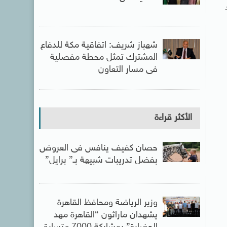
شهباز شريف: اتفاقية مكة للدفاع
المشترك تمثل محطة مفصلية
فى مسار التعاون
الأكثر قراءة
حصان كفيف ينافس فى العروض
بفضل تدريبات شبيهة بـ” برايل”
وزير الرياضة ومحافظ القاهرة
يشهدان ماراثون “القاهرة مهد