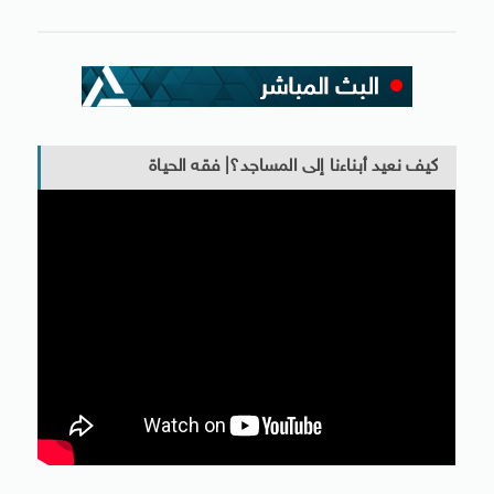
كيف نعيد أبناءنا إلى المساجد؟| فقه الحياة