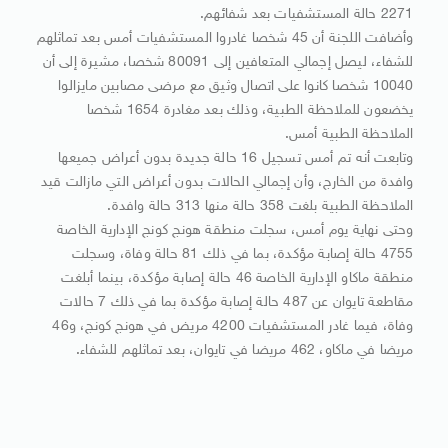
2271 حالة المستشفيات بعد شفائهم.
وأضافت اللجنة أن 45 شخصا غادروا المستشفيات أمس بعد تماثلهم
للشفاء، ليصل إجمالي المتعافين إلى 80091 شخصا، مشيرة إلى أن
10040 شخصا كانوا على اتصال وثيق مع مرضى مصابين مايزالوا
يخضعون للملاحظة الطبية، وذلك بعد مغادرة 1654 شخصا
الملاحظة الطبية أمس.
وتابعت أنه تم أمس تسجيل 16 حالة جديدة بدون أعراض جميعها
وافدة من الخارج، وأن إجمالي الحالات بدون أعراض التي مازالت قيد
الملاحظة الطبية بلغت 358 حالة منها 313 حالة وافدة.
وحتى نهاية يوم أمس، سجلت منطقة هونج كونج الإدارية الخاصة
4755 حالة إصابة مؤكدة، بما في ذلك 81 حالة وفاة، وسجلت
منطقة ماكاو الإدارية الخاصة 46 حالة إصابة مؤكدة، بينما أبلغت
مقاطعة تايوان عن 487 حالة إصابة مؤكدة بما في ذلك 7 حالات
وفاة، فيما غادر المستشفيات 4200 مريض في هونج كونج، و46
مريضا في ماكاو، 462 مريضا في تايوان، بعد تماثلهم للشفاء.