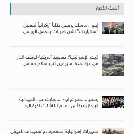
أحدث الأخبار
إيلون ماسك يرفض طلباً أوكرانياً لتفعيل
“ستارلينك” لشن ضربات بالعمق الروسي
البث الإسرائيلية: ضغوط أمريكية لوقف النار
فى غزة لمدة أسبوعين لنزع سلاح حماس
رسميا.. مصر تواجه الدنمارك على الميدالية
البرونزية بكأس العالم للناشئات لكرة اليد
تفجيرات إسرائيلية مستمرة.. واستهداف للجيش