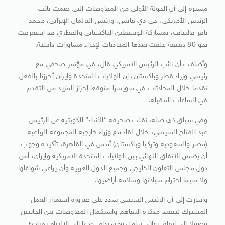
مشيرة إلى أن الجولة الأولى من المفاوضات التي ضمت نائب
الرئيس الأمريكي، جي دي فانس، ورئيس البرلمان الإيراني، محمد
باقر قاليباف، بمشاركة الوسيطين الباكستاني والقطري قد استغرقت
نحو 80 دقيقة علقت بعدها المحادثات لإجراء مشاورات داخلية.
وأضافت أن نائب الرئيس الأمريكي قال، في مؤتمر صحفي مع
رئيسي وزراء قطر وباكستان، إن الولايات المتحدة وإيران أحرزتا بالفعل
تقدما خلال المحادثات في سويسرا متوقعا إحراز المزيد من التقدم
في الساعات المقبلة.
وفي سياق ذي صلة، نقلت صحيفة “الأنباء” الكويتية عن الرئيس
عبد الفتاح السيسي، خلال لقاء مع وزراء خارجية المجموعة الرباعية
(مصر والسعودية وتركيا وباكستان) أمس في القاهرة، تأكيده وجوب
أن يضمن الاتفاق النهائي بين الولايات المتحدة الأمريكية وإيران؛ أمن
دول مجلس التعاون الخليجي وجميع الدول العربية وأن يراعي شواغلها
ولا سيما احترام سيادتها وسلامة أراضيها.
وأشارت إلى أن الرئيس السيسي شدد على ضرورة استمرار العمل
المشترك لتنفيذ مذكرة التفاهم واستكمال المفاوضات بين الجانبين
وصولا إلى اتفاق نهائي شامل ومستدام. ودعا إلى الالتزام بمبادئ