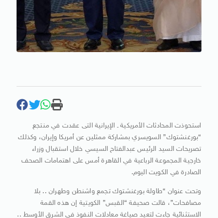
استحوذت المحادثات الأمريكية ـ الإيرانية التى عقدت في منتجع
“بورغنشتوك” السويسري بمشاركة ممثلين عن أمريكا وإيران، وكذلك
تصريحات السيد الرئيس عبدالفتاح السيسي خلال استقبال وزراء
خارجية المجموعة الرباعية في القاهرة أمس على اهتمامات الصحف
الصادرة في الكويت اليوم.
وتحت عنوان “طاولة بورغنشتوك تجمع واشنطن وطهران .. بلا
مصافحات”، قالت صحيفة “القبس” الكويتية إن هذه القمة
الاستثنائية جاءت لتعيد صياغة معادلات النفوذ في الشرق الأوسط ..