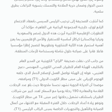
حسن الجوار وضمان حرية الملاحة والتمسك بتسوية النزاعات بطرق
سلمية.
كما أشارت الصحيفة إلى ترحيب الرئيس السيسي بانعقاد الاجتماع
الرابع لوزارء خارجية المجموعة الرباعية في القاهرة، مؤكدا أن
التطورات الإقليمية الأخيرة أبرزت هذه الدول (مصر والسعودية
وتركيا وباكستان) كركائز أساسية للاستقرار والأمن الإقليميين بما يعزز
أهمية استمرار هذه الآلية التشاورية وتطويرها لتصبح إطارا مؤسسيا
فاعلا قادرا على صياغة حلول شاملة ومستدامة لأزمات المنطقة.
من جانب آخر، نقلت صحيفة “الراي” الكويتية عن المدير العام
بالتكليف للهيئة العام للطيران المدني الكويتي، المهندس دعيج
العتيبي، قوله إن الهيئة تواصل العمل لإصلاح الدمار الذي خلفه
الهجوم الإيراني على مبنى مطار الكويت الدولي (T1) ومرافقه،
موضحا أن الحركة الجوية تشهد تحسنا ملحوظا حيث بلغ عدد الرحلات
القادمة والمغادرة 190 رحلة يوميا مع السماح لعدد كبير من شركات
الطيران باستئناف تشغيل رحلاتها (عبر مبنى T4 في مطار الكويت).
وتوقع زيادة أعداد الرحلات خلال الفترة المقبلة مع الانتهاء من أعمال
الصيانة والتأهيل والتجهيزات الخاصة بمبنى الركاب الرئيسي (T1).